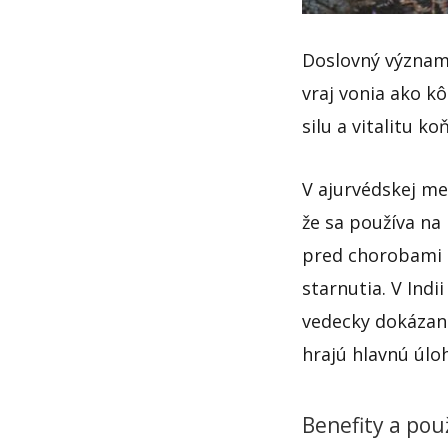
Doslovný význam 
vraj vonia ako k
silu a vitalitu ko
V ajurvédskej me
že sa používa na
pred chorobami a
starnutia. V Indi
vedecky dokázané
hrajú hlavnú úlo
Benefity a pou