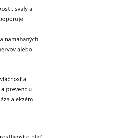
osti, svaly a
podporuje
h a namáhaných
 nervov alebo
vláčnosť a
 a prevenciu
iáza a ekzém.
ostlivosť o pleť