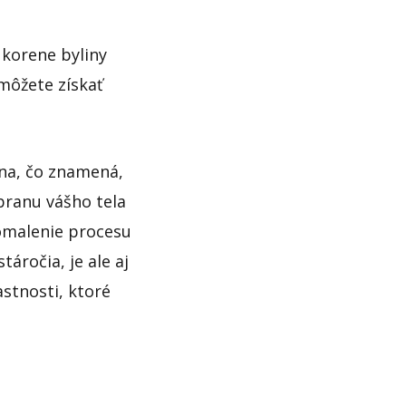
 korene byliny
môžete získať
na, čo znamená,
branu vášho tela
omalenie procesu
áročia, je ale aj
stnosti, ktoré