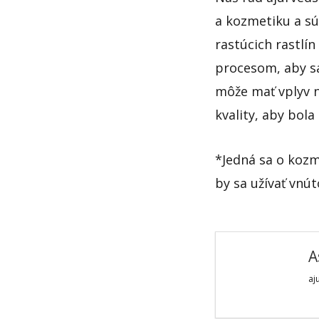
a kozmetiku a sú
rastúcich rastlín
procesom, aby s
môže mať vplyv n
kvality, aby bola
*Jedná sa o kozm
by sa užívať vnút
A
aj