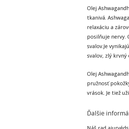
Olej Ashwagandha 
tkanivá. Ashwag
relaxáciu a zárov
posilňuje nervy.
svalov.Je vynikaj
svalov, zlý krvný
Olej Ashwagandha
pružnosť pokožky
vrások. Je tiež 
Ďalšie informá
Náš rad ajurvédsk