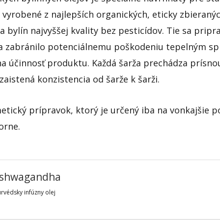
 vyrobené z najlepších organických, eticky zbieraný
 a bylín najvyššej kvality bez pesticídov. Tie sa pri
a zabránilo potenciálnemu poškodeniu tepelným sp
a účinnosť produktu. Každá šarža prechádza prísno
 zaistená konzistencia od šarže k šarži.
etický prípravok, ktorý je určený iba na vonkajšie p
orne.
shwagandha
urvédsky infúzny olej