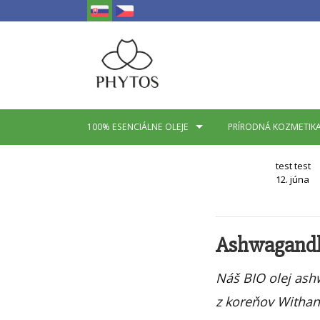
100% ESENCIÁLNE OLEJE
PRÍRODNÁ KOZMETIK
test
test
12. júna
Ashwagandh
Náš BIO olej as
z koreňov Withan