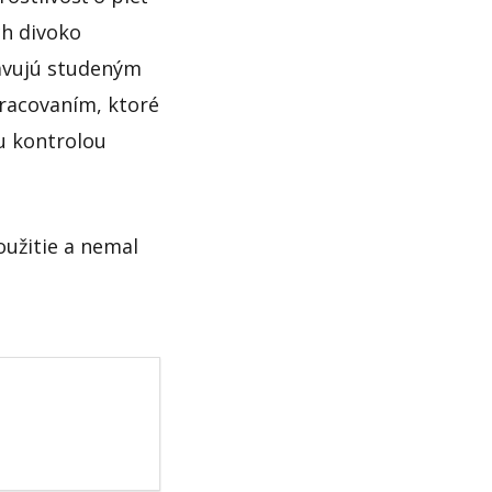
ch divoko
pravujú studeným
racovaním, ktoré
u kontrolou
oužitie a nemal