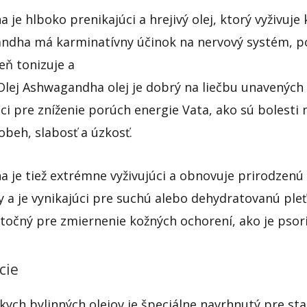
je hlboko prenikajúci a hrejivý olej, ktorý vyživuje k
andha má karminatívny účinok na nervový systém, 
eň tonizuje a
 Olej Ashwagandha olej je dobrý na liečbu unavenýc
úci pre zníženie porúch energie Vata, ako sú bolesti
 obeh, slabosť a úzkosť.
 je tiež extrémne vyživujúci a obnovuje prirodzenú 
 a je vynikajúci pre suchú alebo dehydratovanú pleť
užitočný pre zmiernenie kožných ochorení, ako je psor
cie
ych bylinných olejov je špeciálne navrhnutý pre star