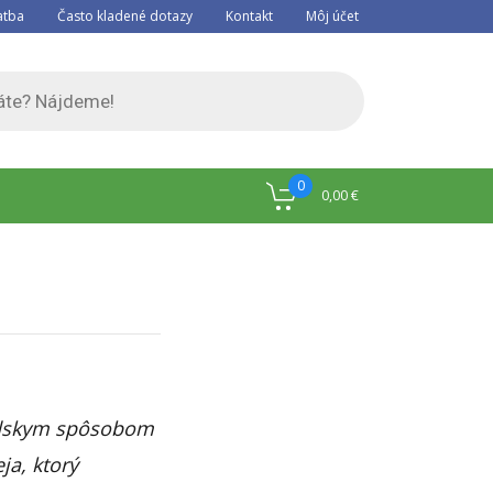
atba
Často kladené dotazy
Kontakt
Môj účet
0
0,00
€
védskym spôsobom
ja, ktorý