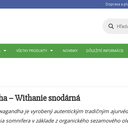
Doprava a pl
Products
search
A
VŠETKY PRODUKTY
NOVINKY
DÔLEŽITÉ INFORMÁCIE
a – Withanie snodárná
hwagandha je vyrobený autentickým tradičným ajur
ia somnifera v základe z organického sezamového ole