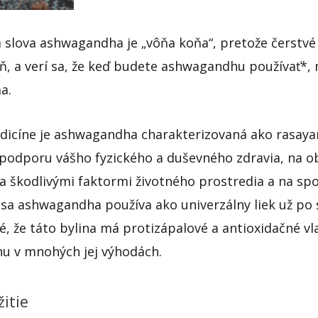
slova ashwagandha je „vôňa koňa“, pretože čerstvé
ôň, a verí sa, že keď budete ashwagandhu používať*, 
ňa.
dicíne je ashwagandha charakterizovaná ako rasaya
 podporu vášho fyzického a duševného zdravia, na o
 škodlivými faktormi životného prostredia a na sp
i sa ashwagandha používa ako univerzálny liek už po st
, že táto bylina má protizápalové a antioxidačné vla
hu v mnohých jej výhodách.
žitie