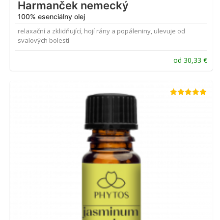
Harmanček nemecký
100% esenciálny olej
relaxační a zklidňující, hojí rány a popáleniny, ulevuje od
svalových bolestí
od
30,33
€
Hodnotenie
5.00
z 5