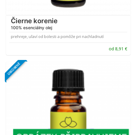
Čierne korenie
100% esenciálny olej
prehreje, uľaví od bolesti a pomôže pri nachladnutí
od
8,91
€
OBĽÚBENÉ