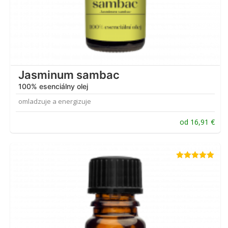
Jasminum sambac
100% esenciálny olej
omladzuje a energizuje
od
16,91
€
Hodnotenie
5.00
z 5