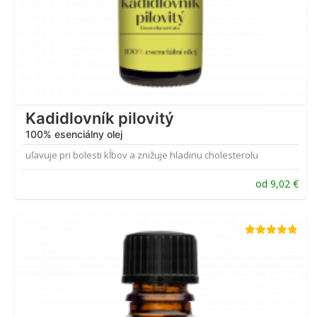
Kadidlovník pilovitý
100% esenciálny olej
uľavuje pri bolesti kĺbov a znižuje hladinu cholesterolu
od
9,02
€
Hodnotenie
4.81
z 5