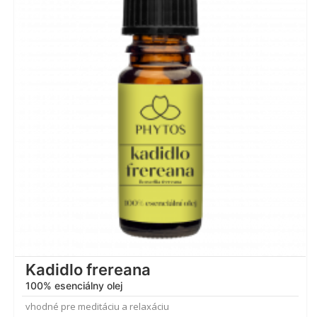
4.88
z 5
Kadidlo frereana
100% esenciálny olej
vhodné pre meditáciu a relaxáciu