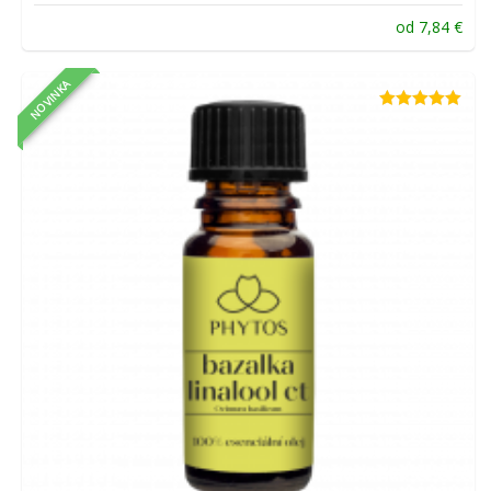
od
7,84
€
NOVINKA
Hodnotenie
5.00
z 5