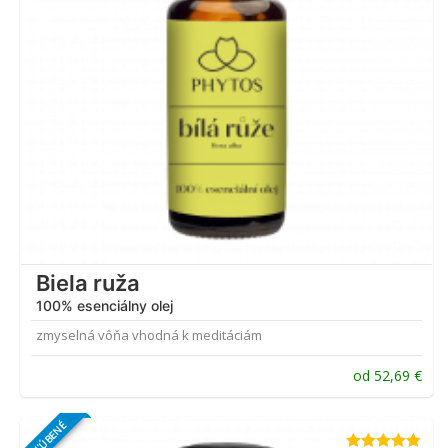
Biela ruža
100% esenciálny olej
zmyselná vôňa vhodná k meditáciám
od
52,69
€
OBĽÚBENÉ