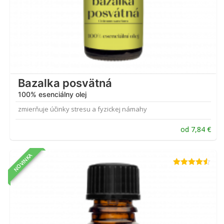
Bazalka posvätná
100% esenciálny olej
zmierňuje účinky stresu a fyzickej námahy
od
7,84
€
NOVINKA
Hodnotenie
4.50
z 5