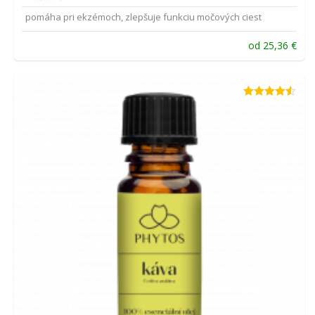
pomáha pri ekzémoch, zlepšuje funkciu močových ciest
od
25,36
€
Hodnotenie
4.45
z 5