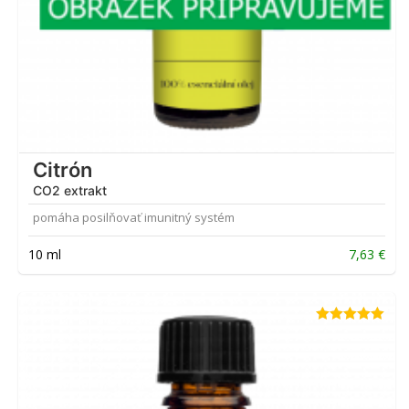
Citrón
CO2 extrakt
pomáha posilňovať imunitný systém
10 ml
7,63
€
Hodnotenie
5.00
z 5