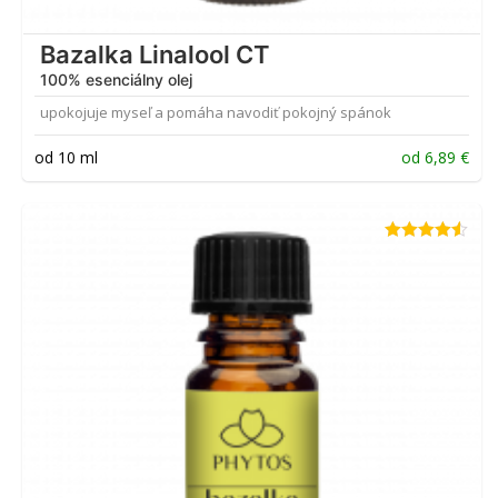
Bazalka Linalool CT
100% esenciálny olej
upokojuje myseľ a pomáha navodiť pokojný spánok
od 10 ml
od
6,89
€
Hodnotenie
4.50
z 5