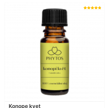
Hodnotenie
4.75
z 5
Konope kvet