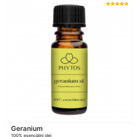
Hodnotenie
4.78
z 5
Geranium
100% esenciální olej