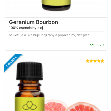
Geranium Bourbon
100% esenciálny olej
osviežuje a uvoľňuje, hojí rany a popáleniny, čistí pleť
od
9,02
€
OBĽÚBENÉ
Hodnotenie
4.91
z 5