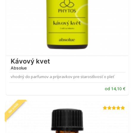
Kávový kvet
Absolue
vhodný do parfumov a prípravkov pre starostlivosť o pleť
od
14,10
€
IBA U NÁS
Hodnotenie
5.00
z 5