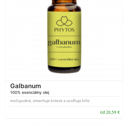
Galbanum
100% esenciálny olej
močopudné, zmierňuje bolesti a uvoľňuje kŕče
od
20,59
€