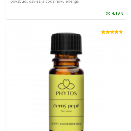
povzbudí, osvieži a dodá novú energiu
od
4,19
€
Hodnotenie
4.75
z 5