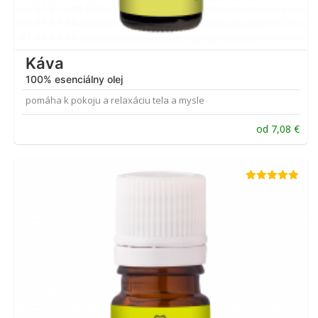
Káva
100% esenciálny olej
pomáha k pokoju a relaxáciu tela a mysle
od
7,08
€
Hodnotenie
5.00
z 5