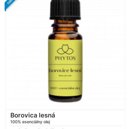
Hodnotenie
4.84
z 5
Borovica lesná
100% esenciálny olej