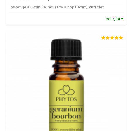
osvěžuje a uvolňuje, hojí rány a popáleniny, čistí pleť
od
7,84
€
Hodnotenie
5.00
z 5