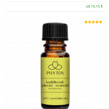
od
15,15
€
Hodnotenie
5.00
z 5