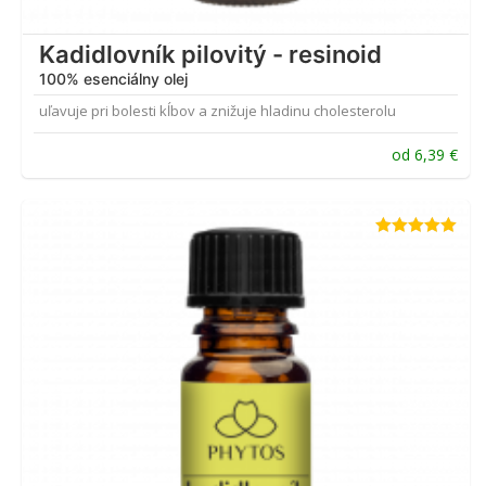
Kadidlovník pilovitý - resinoid
100% esenciálny olej
uľavuje pri bolesti kĺbov a znižuje hladinu cholesterolu
od
6,39
€
Hodnotenie
5.00
z 5