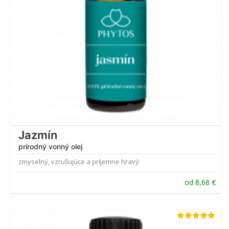
Jazmín
prírodný vonný olej
zmyselný, vzrušujúce a príjemne hravý
od
8,68
€
Hodnotenie