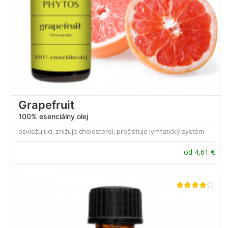
Grapefruit
100% esenciálny olej
osviežujúci, znižuje cholesterol, prečisťuje lymfatický systém
od
4,61
€
Hodnotenie
4.14
z 5