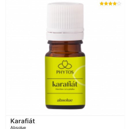
Hodnotenie
4.00
z 5
Karafiát
Absolue