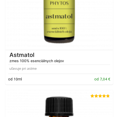
Astmatol
zmes 100% esenciálnych olejov
uľavuje pri astme
od 10ml
od
7,04
€
Hodnotenie
4.75
z 5