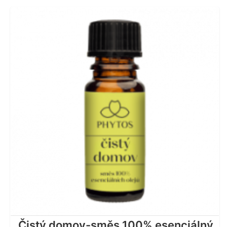
Čistý domov-směs 100% esenciálný