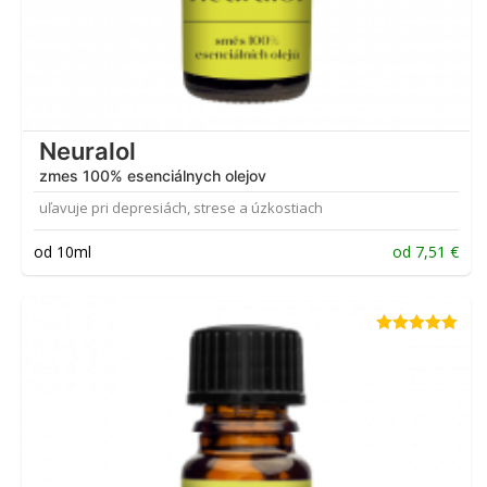
Neuralol
zmes 100% esenciálnych olejov
uľavuje pri depresiách, strese a úzkostiach
od 10ml
od
7,51
€
Hodnotenie
5.00
z 5