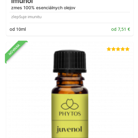
Imunol
zmes 100% esenciálnych olejov
zlepšuje imunitu
od 10ml
od
7,51
€
NOVINKA
Hodnotenie
5.00
z 5