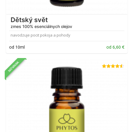
Dětský svět
zmes 100% esenciálnych olejov
navodzuje pocit pokoja a pohody
od 10ml
od
6,60
€
NOVINKA
Hodnotenie
4.50
z 5