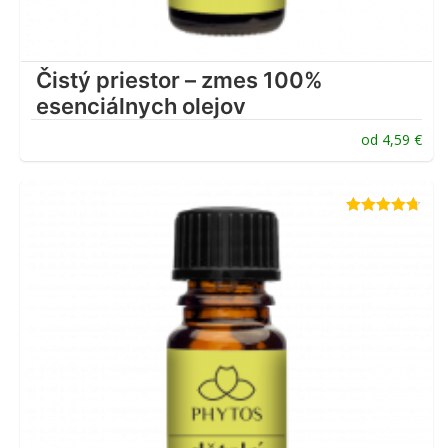
Čistý priestor – zmes 100%
esenciálnych olejov
od
4,59
€
Hodnotenie
4.67
z 5