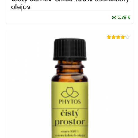
olejov
od
5,88
€
Hodnotenie
4.00
z 5