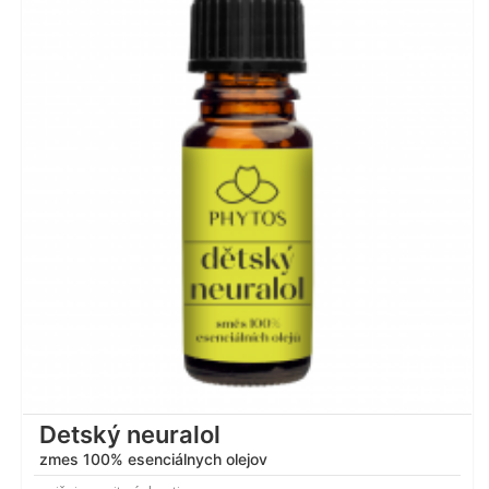
Hodnotenie
5.00
z 5
Detský neuralol
zmes 100% esenciálnych olejov