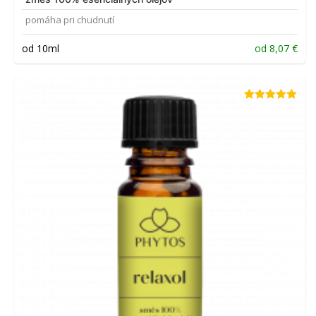
pomáha pri chudnutí
od 10ml
od
8,07
€
Hodnotenie
5.00
z 5