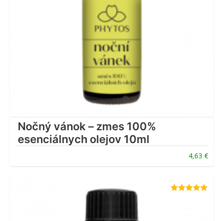
Nočný vánok – zmes 100%
esenciálnych olejov 10ml
4,63
€
Hodnotenie
5.00
z 5