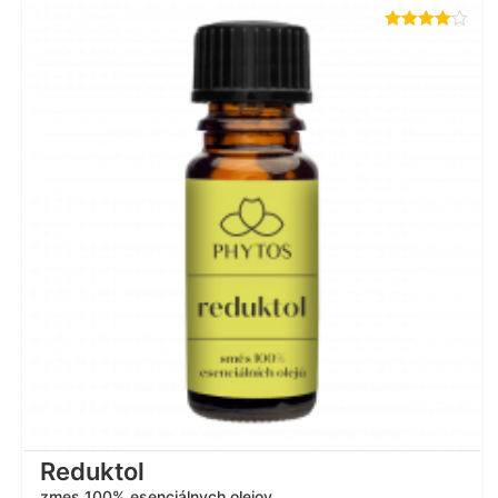
Hodnotenie
4.00
z 5
Reduktol
zmes 100% esenciálnych olejov