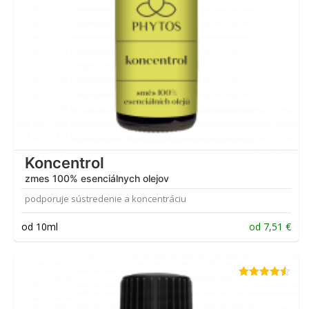
Koncentrol
zmes 100% esenciálnych olejov
podporuje sústredenie a koncentráciu
od 10ml
od
7,51
€
Hodnotenie
4.50
z 5