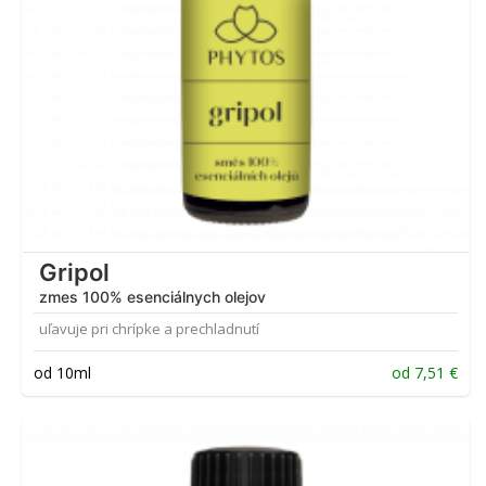
Gripol
zmes 100% esenciálnych olejov
uľavuje pri chrípke a prechladnutí
od 10ml
od
7,51
€