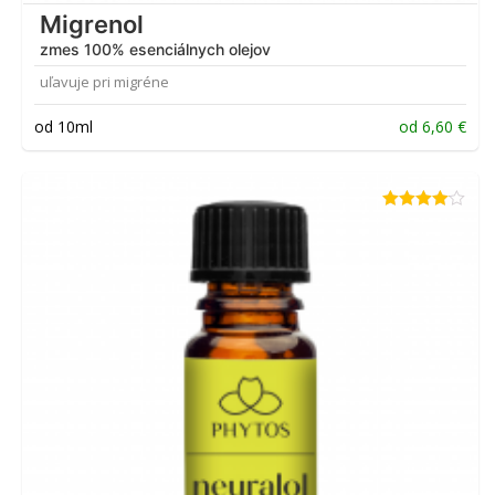
Migrenol
zmes 100% esenciálnych olejov
uľavuje pri migréne
od 10ml
od
6,60
€
Hodnotenie
4.00
z 5