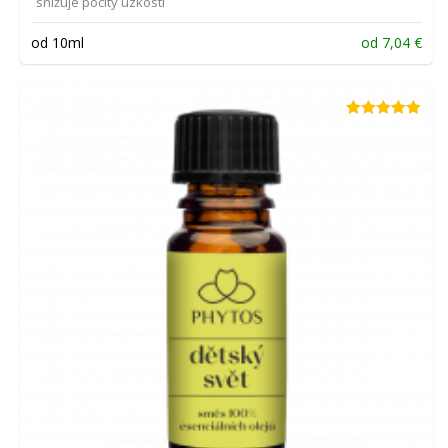
snižuje pocity úzkosti
od 10ml
od
7,04
€
Hodnotenie
5.00
z 5