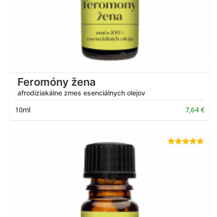
Feromóny žena
afrodiziakálne zmes esenciálnych olejov
10ml
7,64
€
Hodnotenie
5.00
z 5