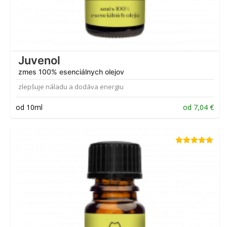
Juvenol
zmes 100% esenciálnych olejov
zlepšuje náladu a dodáva energiu
od 10ml
od
7,04
€
Hodnotenie
5.00
z 5