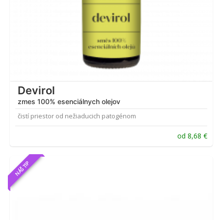
Devirol
zmes 100% esenciálnych olejov
čistí priestor od nežiaducich patogénom
od
8,68
€
NÁŠ TIP