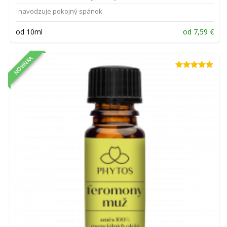
navodzuje pokojný spánok
od 10ml
od
7,59
€
NOVINKA
Hodnotenie
5.00
z 5