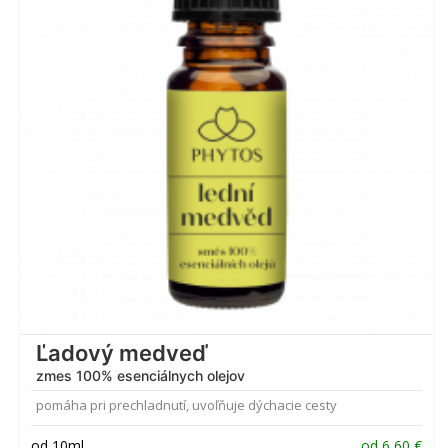
Ľadový medveď
zmes 100% esenciálnych olejov
pomáha pri prechladnutí, uvoľňuje dýchacie cesty
od 10ml
od
6,60
€