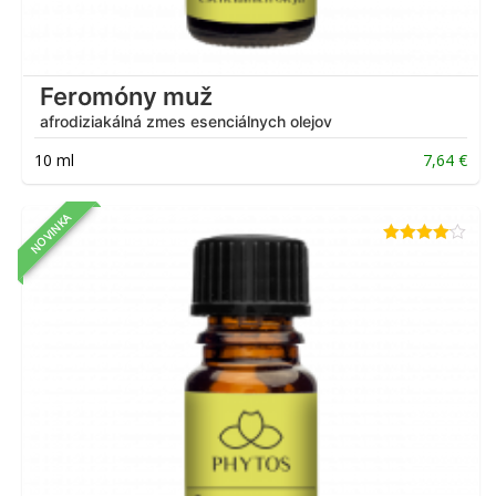
Feromóny muž
afrodiziakálná zmes esenciálnych olejov
10 ml
7,64
€
NOVINKA
Hodnotenie
4.00
z 5