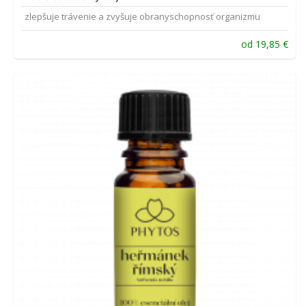
zlepšuje trávenie a zvyšuje obranyschopnosť organizmu
od
19,85
€