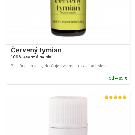
Červený tymian
100% esenciálny olej
Posilňuje imunitu, zlepšuje trávenie a uľaví od bolesti
od
4,89
€
Hodnotenie
4.75
z 5