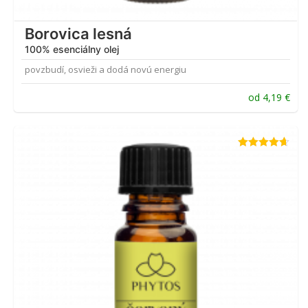
Borovica lesná
100% esenciálny olej
povzbudí, osvieži a dodá novú energiu
od
4,19
€
Hodnotenie
4.63
z 5