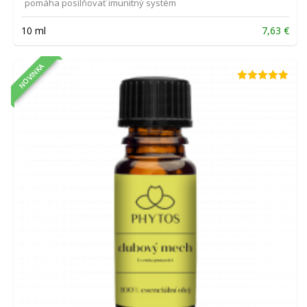
pomáha posilňovať imunitný systém
10 ml
7,63
€
NOVINKA
Hodnotenie
5.00
z 5