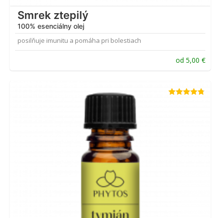
Smrek ztepilý
100% esenciálny olej
posilňuje imunitu a pomáha pri bolestiach
od
5,00
€
Hodnotenie
4.75
z 5