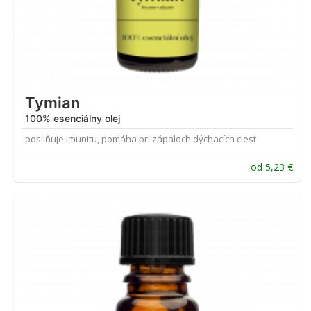
Tymian
100% esenciálny olej
posilňuje imunitu, pomáha pri zápaloch dýchacích ciest
od
5,23
€