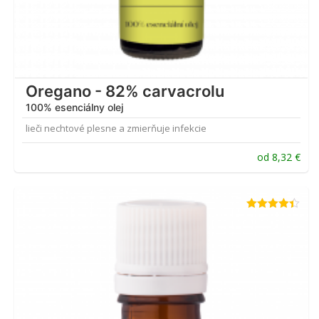
Oregano - 82% carvacrolu
100% esenciálny olej
lieči nechtové plesne a zmierňuje infekcie
od
8,32
€
Hodnotenie
4.33
z 5