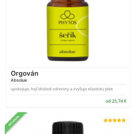
Orgován
Absolue
upokojuje, hojí drobné odreniny a zvyšuje elasticitu pleti
od
25,74
€
NOVINKA
Hodnotenie
5.00
z 5