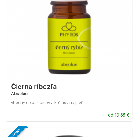
Čierna ríbezľa
Absolue
vhodný do parfumov a krémov na pleť
od
19,65
€
OBĽÚBENÉ