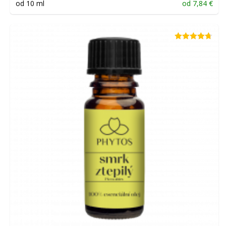
od 10 ml
od
7,84
€
Hodnotenie
4.67
z 5