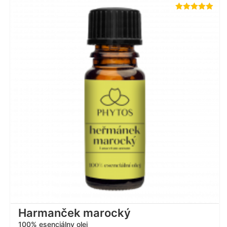
Hodnotenie
5.00
z 5
Harmanček marocký
100% esenciálny olej