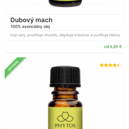
Dubový mach
100% esenciálny olej
hojí rany, posilňuje imunitu, zlepšuje trávenie a uvoľňuje hlieny
od
9,89
€
NOVINKA
Hodnotenie
4.33
z 5