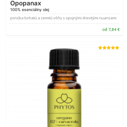
Opopanax
100% esenciálny olej
ponúka bohatú a zemitú vôňu s opojnými drevitými nuansami
od
7,84
€
Hodnotenie
5.00
z 5