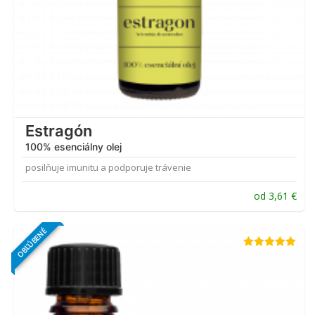
Estragón
100% esenciálny olej
posilňuje imunitu a podporuje trávenie
od
3,61
€
OBĽÚBENÉ
Hodnotenie
4.91
z 5