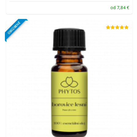
od
7,84
€
OBĽÚBENÉ
Hodnotenie
4.84
z 5