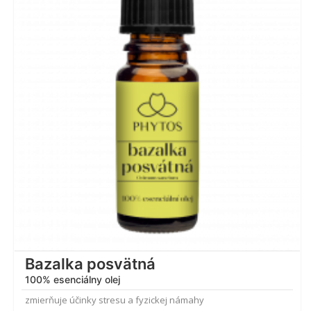
4.50
z 5
Bazalka posvätná
100% esenciálny olej
zmierňuje účinky stresu a fyzickej námahy