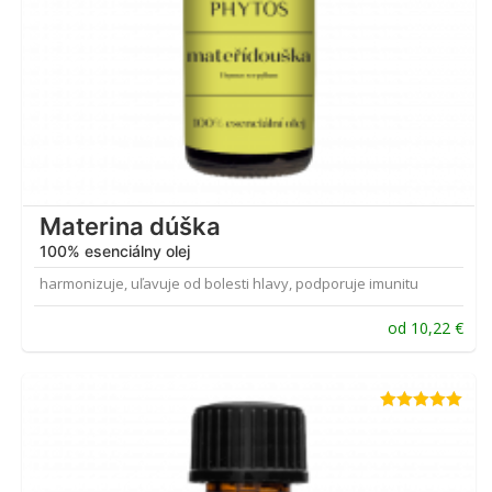
Materina dúška
100% esenciálny olej
harmonizuje, uľavuje od bolesti hlavy, podporuje imunitu
od
10,22
€
Hodnotenie
5.00
z 5