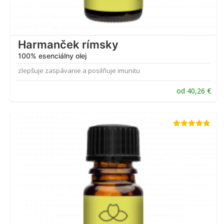
Harmanček rímsky
100% esenciálny olej
zlepšuje zaspávanie a posilňuje imunitu
od
40,26
€
Hodnotenie
4.75
z 5