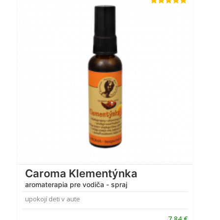
Hodnotenie
5.00
z 5
Caroma Klementýnka
aromaterapia pre vodiča - spraj
upokojí deti v aute
7,84
€