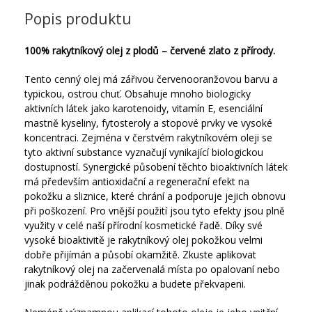
Popis produktu
100% rakytníkový olej z plodů – červené zlato z přírody.
Tento cenný olej má zářivou červenooranžovou barvu a
typickou, ostrou chuť. Obsahuje mnoho biologicky
aktivních látek jako karotenoidy, vitamín E, esenciální
mastně kyseliny, fytosteroly a stopové prvky ve vysoké
koncentraci. Zejména v čerstvém rakytníkovém oleji se
tyto aktivní substance vyznačují vynikající biologickou
dostupností. Synergické působení těchto bioaktivních látek
má především antioxidační a regenerační efekt na
pokožku a sliznice, které chrání a podporuje jejich obnovu
při poškození. Pro vnější použití jsou tyto efekty jsou plně
využity v celé naší přírodní kosmetické řadě. Díky své
vysoké bioaktivitě je rakytníkový olej pokožkou velmi
dobře přijímán a působí okamžitě. Zkuste aplikovat
rakytníkový olej na začervenalá místa po opalovaní nebo
jinak podrážděnou pokožku a budete překvapeni.