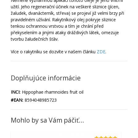
Neméně významnou aplikací tohoto oleje je jeho vnitřní
užití. Jeho regenerační účinek na veškeré sliznice (jícen,
žaludek, dvanácterník, střeva) se projeví již velmi brzy při
pravidelném užívání. Rakytníkový olej pokryje sliznice
tenkou ochrannou vrstvou a tím je chrání před
překyselením a jinými ataky dráždivých látek, omezuje
tvorbu žaludečních šťáv.
Více o rakytníku se dozvíte v našem článku
ZDE
.
Doplňujúce informácie
INCI:
Hippophae rhamnoides fruit oil
#EAN:
8594048985723
Mohlo by sa Vám páčiť...