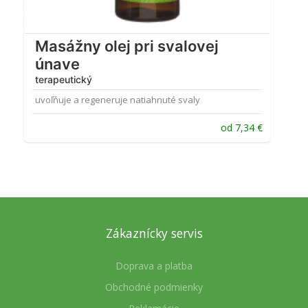
Masážny olej pri svalovej
únave
terapeutický
uvoľňuje a regeneruje natiahnuté svaly
od
7,34
€
Zákaznícky servis
Doprava a platba
Obchodné podmienky