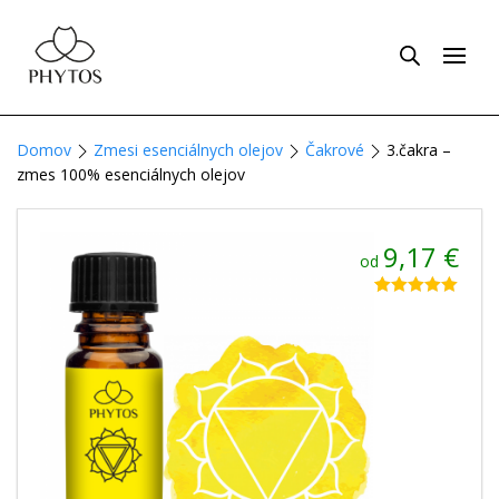
Domov
Zmesi esenciálnych olejov
Čakrové
3.čakra –
zmes 100% esenciálnych olejov
9,17
€
od
Hodnotenie
4
5.00
z 5 na
základe
zákazníckych
recenzií