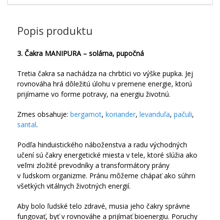
Popis produktu
3. Čakra MANIPURA – solárna, pupočná
Tretia čakra sa nachádza na chrbtici vo výške pupka. Jej
rovnováha hrá dôležitú úlohu v premene energie, ktorú
prijímame vo forme potravy, na energiu životnú.
Zmes obsahuje:
bergamot
,
koriander
,
levanduľa
,
pačuli
,
santal
.
Podľa hinduistického náboženstva a radu východných
učení sú čakry energetické miesta v tele, ktoré slúžia ako
veľmi zložité prevodníky a transformátory prány
v ľudskom organizme. Pránu môžeme chápať ako súhrn
všetkých vitálnych životných energií.
Aby bolo ľudské telo zdravé, musia jeho čakry správne
fungovať, byť v rovnováhe a prijímať bioenergiu. Poruchy