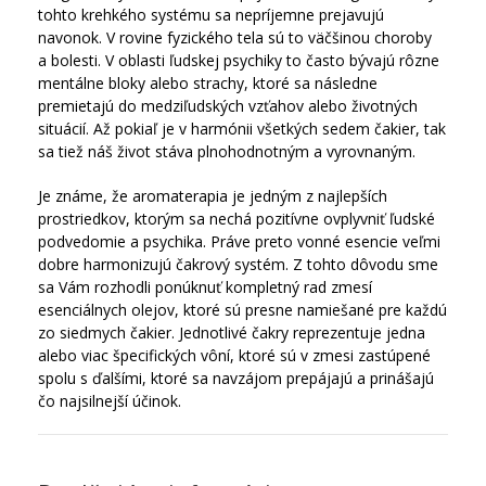
tohto krehkého systému sa nepríjemne prejavujú
navonok. V rovine fyzického tela sú to väčšinou choroby
a bolesti. V oblasti ľudskej psychiky to často bývajú rôzne
mentálne bloky alebo strachy, ktoré sa následne
premietajú do medziľudských vzťahov alebo životných
situácií. Až pokiaľ je v harmónii všetkých sedem čakier, tak
sa tiež náš život stáva plnohodnotným a vyrovnaným.
Je známe, že aromaterapia je jedným z najlepších
prostriedkov, ktorým sa nechá pozitívne ovplyvniť ľudské
podvedomie a psychika. Práve preto vonné esencie veľmi
dobre harmonizujú čakrový systém. Z tohto dôvodu sme
sa Vám rozhodli ponúknuť kompletný rad zmesí
esenciálnych olejov, ktoré sú presne namiešané pre každú
zo siedmych čakier. Jednotlivé čakry reprezentuje jedna
alebo viac špecifických vôní, ktoré sú v zmesi zastúpené
spolu s ďalšími, ktoré sa navzájom prepájajú a prinášajú
čo najsilnejší účinok.