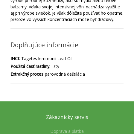
výrobe prírodnej kozmetiky, ako sú mydlá alebo telové
balzamy.
Vďaka svojej intenzívnej vôni nachádza využitie
aj pri výrobe sviečok.
Je však dôležité používať ho opatrne,
pretože vo vyšších koncentráciách môže byť dráždivý.
Doplňujúce informácie
INCI:
Tagetes lemmonii Leaf Oil
Použitá časť rastliny:
listy
Extrakčný proces
parovodná deštilácia
Zákaznícky servis
Doprava a platba