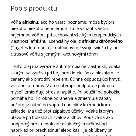
Popis produktu
Vôňa
afrikánu
, ako ho všetci poznáme, môže byť pre
niekoho niekoho nepríjemná.
Tu je variant s veľmi
príjemnou vôňou, pri zachovaní všetkých terapeutických
vlastností afrikánu.
Esenciálny olej z
afrikánu citrónového
(Tagetes lemmonii) je obľúbený pre svoju sviežu bylino-
citrusovú vôňu s jemnými kvetinovými tónmi.
Tento olej má výrazné antimikrobiálne vlastnosti, vďaka
ktorým sa využíva pri boji proti infekciám a plesniam.
Je
cenený ako prírodný repelent, účinne odpudzujúci hmyz,
vrátane komárov.
V aromaterapii podporuje pokojnú
myseľ, zmierňuje stres a napätie.
Pri použití na pokožku
pomáha hojiť drobné poranenia a zmierňuje zápaly,
pričom je nutné ho vopred nariediť v kozmetickom
základe.
Má tiež protizápalové účinky, vďaka ktorým
uľavuje pri bolestiach svalov a kĺbov.
Používa sa ako
podporný prostriedok pri respiračných ťažkostiach,
napríklad pri prechladnutí alebo kašli.
Je obľúbený pri