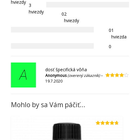
hviezdy
3
hviezdy
0
2
hviezdy
0
1
hviezda
0
dosť špecifická vôňa
A
Anonymous
(overený zákazník)
–
19.7.2020
Hodnotenie
4
z 5
Mohlo by sa Vám páčiť...
Hodnotenie
4.67
z 5