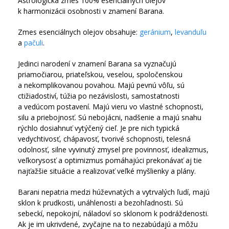
Astrologická zmes 100% esenciálnych olejov
k harmonizácii osobnosti v znamení Barana.
Zmes esenciálnych olejov obsahuje:
geránium
,
levanduľu
a
pačuli
.
Jedinci narodení v znamení Barana sa vyznačujú
priamočiarou, priateľskou, veselou, spoločenskou
a nekomplikovanou povahou. Majú pevnú vôľu, sú
ctižiadostiví, túžia po nezávislosti, samostatnosti
a vedúcom postavení. Majú vieru vo vlastné schopnosti,
silu a priebojnosť. Sú nebojácni, nadšenie a majú snahu
rýchlo dosiahnuť vytýčený cieľ. Je pre nich typická
vedychtivosť, chápavosť, tvorivé schopnosti, telesná
odolnosť, silne vyvinutý zmysel pre povinnosť, idealizmus,
veľkorysosť a optimizmus pomáhajúci prekonávať aj tie
najťažšie situácie a realizovať veľké myšlienky a plány.
Barani nepatria medzi húževnatých a vytrvalých ľudí, majú
sklon k prudkosti, unáhlenosti a bezohľadnosti. Sú
sebeckí, nepokojní, náladoví so sklonom k podráždenosti.
Ak je im ukrivdené, zvyčajne na to nezabúdajú a môžu