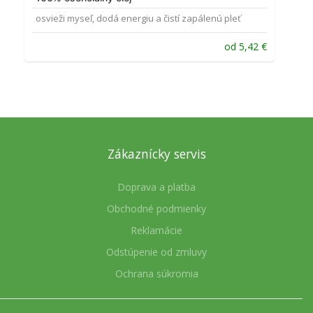
osvieži myseľ, dodá energiu a čistí zapálenú pleť
od
5,42
€
Zákaznícky servis
Doprava a platba
Obchodné podmienky
Reklamácie
Odstúpenie od zmluvy
Ochrana súkromia