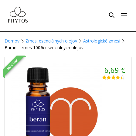
Domov
Zmesi esenciálnych olejov
Astrologické zmesi
Baran – zmes 100% esenciálnych olejov
NOVINKA
6,69
€
Hodnotenie
3
4.33
z 5 na
základe
zákazníckych
recenzií