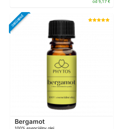
od
9,17
€
OBĽÚBENÉ
Hodnotenie
4.96
z 5
Bergamot
100% esenciálny olej