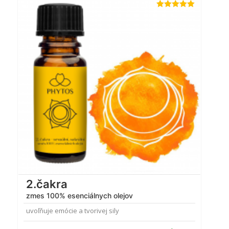
Hodnotenie
5.00
z 5
2.čakra
zmes 100% esenciálnych olejov
uvoľňuje emócie a tvorivej sily