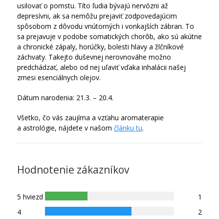
usilovať o pomstu. Títo ľudia bývajú nervózni až
depresívni, ak sa nemôžu prejaviť zodpovedajúcim
spôsobom z dôvodu vnútorných i vonkajších zábran. To
sa prejavuje v podobe somatických chorôb, ako sú akútne
a chronické zápaly, horúčky, bolesti hlavy a žlčníkové
záchvaty. Takejto duševnej nerovnováhe možno
predchádzať, alebo od nej uľaviť vďaka inhalácii našej
zmesi esenciálnych olejov.
Dátum narodenia: 21.3. – 20.4.
Všetko, čo vás zaujíma a vzťahu aromaterapie
a astrológie, nájdete v našom
článku tu
.
Hodnotenie zákazníkov
5 hviezd
1
4
2