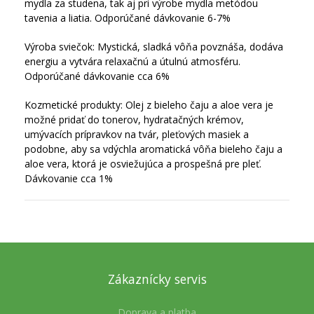
mydla za studena, tak aj pri výrobe mydla metódou
tavenia a liatia.
Odporúčané dávkovanie 6-7%
Výroba sviečok: Mystická, sladká vôňa povznáša, dodáva
energiu a vytvára relaxačnú a útulnú atmosféru.
Odporúčané dávkovanie cca 6%
Kozmetické produkty: Olej z bieleho čaju a aloe vera je
možné pridať do tonerov, hydratačných krémov,
umývacích prípravkov na tvár, pleťových masiek a
podobne, aby sa vdýchla aromatická vôňa bieleho čaju a
aloe vera, ktorá je osviežujúca a prospešná pre pleť.
Dávkovanie cca 1%
Zákaznícky servis
Doprava a platba