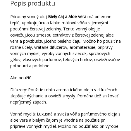
Popis produktu
Prírodný vonný olej
Biely čaj a Aloe vera
má príjemne
teplú, upokojujúcu a ľahko mätovú vôňu s jemnými
podtónmi čerstvej zeleniny.
Tento vonný olej je
osviežujúcou zmesou extraktov z čerstvej zelenej aloe
vera a povzbudzujúceho bieleho čaju.
Možno ho použiť na
rôzne účely, vrátane difuzérov, aromaterapie, prípravy
vonných mydiel, výroby vonných sviečok, sprchových
gélov, vlasových parfumov, telových hmlov, osviežovačov
potpourri a podobne.
Ako použiť:
Difúzery: Použitie tohto aromatického oleja v difuzéroch
zlepšuje dýchanie a osvieži zmysly.
Pomáha tiež znižovať
nepríjemný zápach.
Vonné mydlá: Luxusná a svieža vôňa parfumového oleja s
aloe vera a bielym čajom je vhodná na použitie pri
príprave vonných mydiel.
Možno ho použiť ako pri výrobe