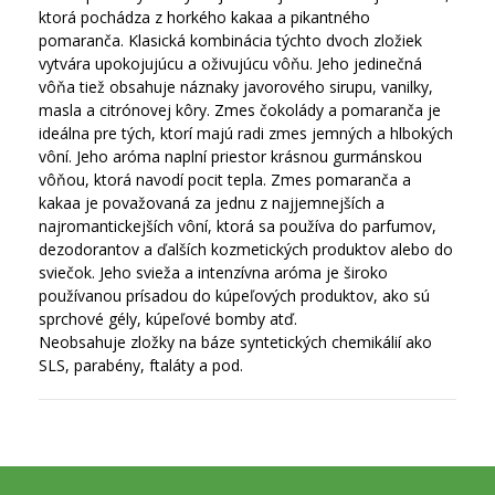
ktorá pochádza z horkého kakaa a pikantného
pomaranča.
Klasická kombinácia týchto dvoch zložiek
vytvára upokojujúcu a oživujúcu vôňu.
Jeho jedinečná
vôňa tiež obsahuje náznaky javorového sirupu, vanilky,
masla a citrónovej kôry.
Zmes čokolády a pomaranča je
ideálna pre tých, ktorí majú radi zmes jemných a hlbokých
vôní.
Jeho aróma naplní priestor krásnou gurmánskou
vôňou, ktorá navodí pocit tepla.
Zmes pomaranča a
kakaa je považovaná za jednu z najjemnejších a
najromantickejších vôní, ktorá sa používa do parfumov,
dezodorantov a ďalších kozmetických produktov alebo do
sviečok.
Jeho svieža a intenzívna aróma je široko
používanou prísadou do kúpeľových produktov, ako sú
sprchové gély, kúpeľové bomby atď.
Neobsahuje zložky na báze syntetických chemikálií ako
SLS, parabény, ftaláty a pod.