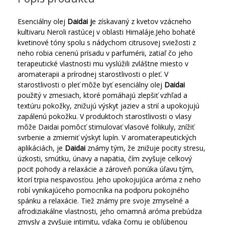
Esenciálny olej
Daidai j
e získavaný z kvetov vzácneho
kultivaru Neroli rastúcej v oblasti Himaláje.
Jeho bohaté
kvetinové tóny spolu s nádychom citrusovej sviežosti z
neho robia cenenú prísadu v parfumérii, zatiaľ čo jeho
terapeutické vlastnosti mu vyslúžili zvláštne miesto v
aromaterapii a prírodnej starostlivosti o pleť.
V
starostlivosti o pleť môže byť esenciálny olej
Daidai
použitý v zmesiach, ktoré pomáhajú zlepšiť vzhľad a
textúru pokožky, znižujú výskyt jaziev a strií a upokojujú
zapálenú pokožku.
V produktoch starostlivosti o vlasy
môže Daidai pomôcť stimulovať vlasové folikuly, znížiť
svrbenie a zmierniť výskyt lupín.
V aromaterapeutických
aplikáciách, je
Daidai
známy tým, že znižuje pocity stresu,
úzkosti, smútku, únavy a napätia, čím zvyšuje celkový
pocit pohody a relaxácie a zároveň ponúka úľavu tým,
ktorí trpia nespavosťou.
Jeho upokojujúca aróma z neho
robí vynikajúceho pomocníka na podporu pokojného
spánku a relaxácie.
Tiež známy pre svoje zmyselné a
afrodiziakálne vlastnosti, jeho omamná aróma prebúdza
zmysly a zvyšuje intimitu, vďaka čomu je obľúbenou