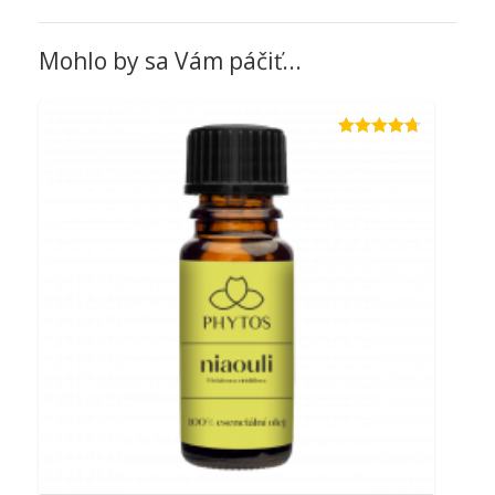
5
z 5
Mohlo by sa Vám páčiť...
Hodnotenie
4.67
z 5