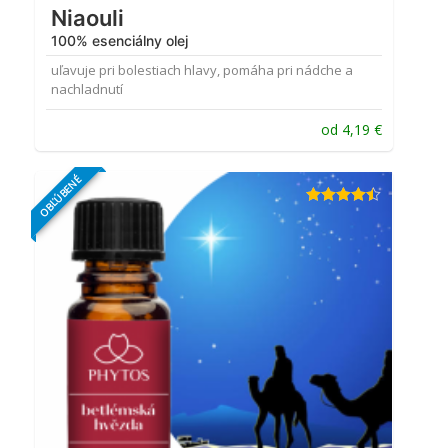
Niaouli
100% esenciálny olej
uľavuje pri bolestiach hlavy, pomáha pri nádche a
nachladnutí
od
4,19
€
OBĽÚBENÉ
Hodnotenie
4.38
z 5