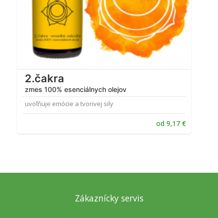
2.čakra
zmes 100% esenciálnych olejov
uvoľňuje emócie a tvorivej sily
od
9,17
€
Zákaznícky servis