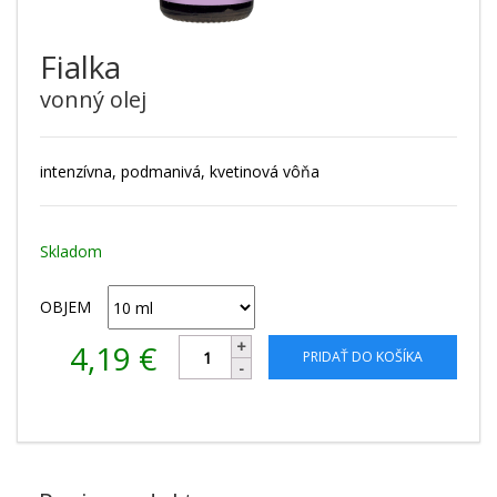
Fialka
vonný olej
intenzívna, podmanivá, kvetinová vôňa
Skladom
OBJEM
4,19
€
PRIDAŤ DO KOŠÍKA