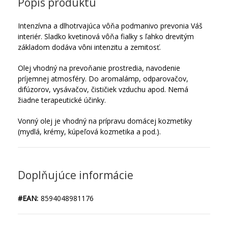
Popis produktu
Intenzívna a dlhotrvajúca vôňa podmanivo prevonia Váš
interiér. Sladko kvetinová vôňa fialky s ľahko drevitým
základom dodáva vôni intenzitu a zemitosť.
Olej vhodný na prevoňanie prostredia, navodenie
príjemnej atmosféry. Do aromalámp, odparovačov,
difúzorov, vysávačov, čističiek vzduchu apod. Nemá
žiadne terapeutické účinky.
Vonný olej je vhodný na prípravu domácej kozmetiky
(mydlá, krémy, kúpeľová kozmetika a pod.).
Doplňujúce informácie
#EAN:
8594048981176