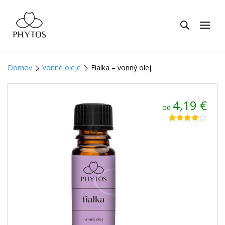
Domov
Vonné oleje
Fialka – vonný olej
4,19
€
od
Hodnotenie
6
4.00
z 5
na základe
zákazníckych
recenzií