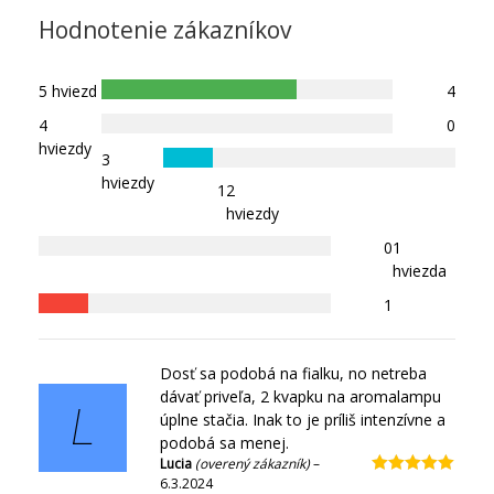
Hodnotenie zákazníkov
5 hviezd
4
4
0
hviezdy
3
hviezdy
1
2
hviezdy
0
1
hviezda
1
Dosť sa podobá na fialku, no netreba
dávať priveľa, 2 kvapku na aromalampu
L
úplne stačia. Inak to je príliš intenzívne a
podobá sa menej.
Lucia
(overený zákazník)
–
6.3.2024
Hodnotenie