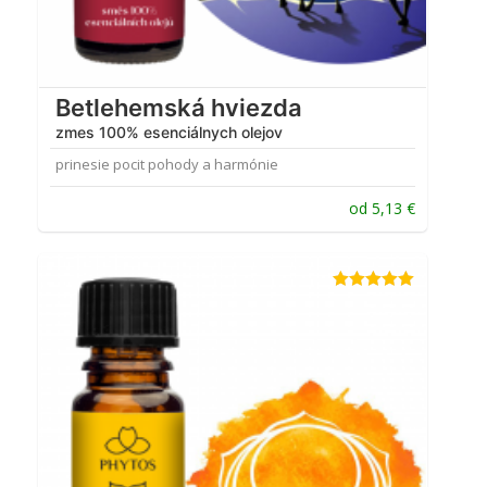
Betlehemská hviezda
zmes 100% esenciálnych olejov
prinesie pocit pohody a harmónie
od
5,13
€
Hodnotenie
5.00
z 5