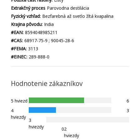
Extrakčný proces
Parovodna destilácia
Fyzický vzhľad:
Bezfarebná až svetlo žltá kvapalina
Krajina pôvodu:
India
#EAN:
8594048985211
#CAS:
68917-75-9 ; 90045-28-6
#FEMA:
3113
#EINEC:
289-888-0
Hodnotenie zákazníkov
5 hviezd
6
4
3
hviezdy
3
hviezdy
0
2
hviezdy