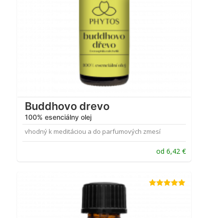
Buddhovo drevo
100% esenciálny olej
vhodný k meditáciou a do parfumových zmesí
od
6,42
€
Hodnotenie
4.92
z 5