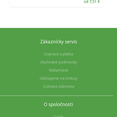
od
7,51
€
Zákaznícky servis
Doprava a platba
Obchodné podmienky
Reklamácie
Odstúpenie od zmluvy
Ochrana súkromia
O spoločnosti
O nás