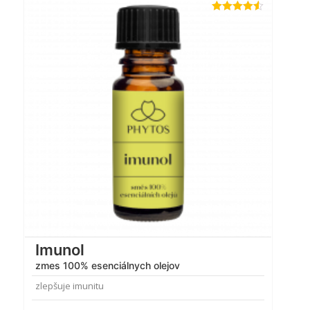
Hodnotenie
4.50
z 5
Imunol
zmes 100% esenciálnych olejov
zlepšuje imunitu