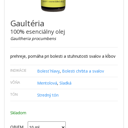
Gaultéria
100% esenciálny olej
Gaultheria procumbens
prehreje, pomáha pri bolesti a stuhnutosti svalov a kĺbov
INDIKÁCIE
Bolesť hlavy
,
Bolesti chrbta a svalov
VÔŇA
Mentolová
,
Sladká
TÓN
Stredný tón
Skladom
OBJEM