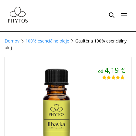
Domov
100% esenciálne oleje
Gaultéria 100% esenciálny
olej
4,19
€
od
Hodnotenie
9
4.67
z 5 na
základe
zákazníckych
recenzií