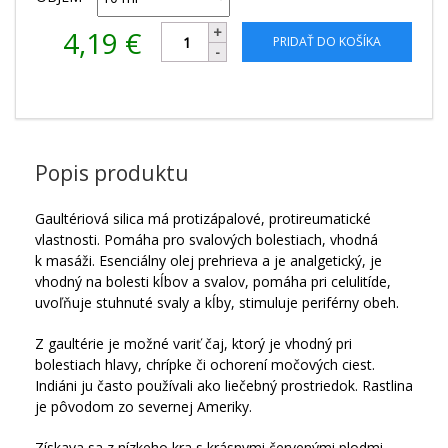
4,19
€
PRIDAŤ DO KOŠÍKA
Popis produktu
Gaultériová silica má protizápalové, protireumatické
vlastnosti. Pomáha pro svalových bolestiach, vhodná
k masáži. Esenciálny olej prehrieva a je analgetický, je
vhodný na bolesti kĺbov a svalov, pomáha pri celulitíde,
uvoľňuje stuhnuté svaly a kĺby, stimuluje periférny obeh.
Z gaultérie je možné variť čaj, ktorý je vhodný pri
bolestiach hlavy, chrípke či ochorení močových ciest.
Indiáni ju často používali ako liečebný prostriedok. Rastlina
je pôvodom zo severnej Ameriky.
Získava sa z nízkeho kra s krásnymi červenými plodmi,