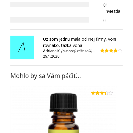
0
1
hviezda
0
Uz som jednu mala od inej firmy, voni
A
rovnako, tazka vona
Adriana K.
(overený zákazník)
–
29.1.2020
Hodnotenie
4
z 5
Mohlo by sa Vám páčiť...
Hodnotenie
3.33
z 5