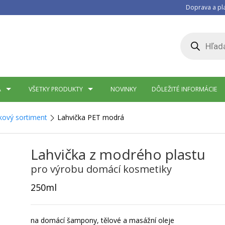
Doprava a pl
Products
search
A
VŠETKY PRODUKTY
NOVINKY
DÔLEŽITÉ INFORMÁCIE
kový sortiment
Lahvička PET modrá
Lahvička z modrého plastu
pro výrobu domácí kosmetiky
250ml
na domácí šampony, tělové a masážní oleje