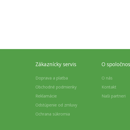
bola:
je:
7,98 €.
6,46 €.
Zákaznícky servis
O spoločnos
Doprava a platba
O nás
Obchodné podmienky
Kontakt
Reklamácie
Naši partneri
Odstúpenie od zmluvy
Ochrana súkromia