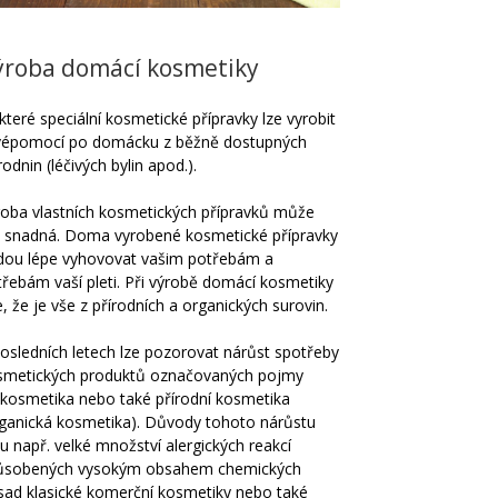
ýroba domácí kosmetiky
teré speciální kosmetické přípravky lze vyrobit
svépomocí po domácku z běžně dostupných
rodnin (léčivých bylin apod.).
roba vlastních kosmetických přípravků může
t snadná. Doma vyrobené kosmetické přípravky
dou lépe vyhovovat vašim potřebám a
třebám vaší pleti. Při výrobě domácí kosmetiky
e, že je vše z přírodních a organických surovin.
osledních letech lze pozorovat nárůst spotřeby
smetických produktů označovaných pojmy
okosmetika nebo také přírodní kosmetika
rganická kosmetika). Důvody tohoto nárůstu
u např. velké množství alergických reakcí
ůsobených vysokým obsahem chemických
ísad klasické komerční kosmetiky nebo také