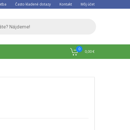
atba
Často kladené dotazy
Kontakt
Môj účet
0
0,00
€