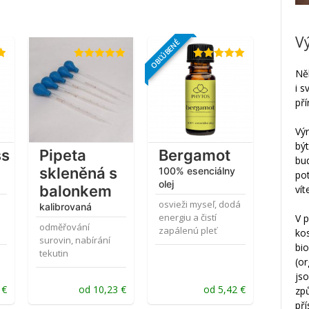
V
OBĽÚBENÉ
Hodnotenie
Hodnotenie
Něk
5.00
z 5
4.96
z 5
i 
pří
Vý
bý
ss
Pipeta
Bergamot
bu
skleněná s
100% esenciálny
po
olej
balonkem
vít
osvieži myseľ, dodá
kalibrovaná
energiu a čistí
V p
odměřování
zapálenú pleť
ko
surovin, nabírání
bi
tekutin
(o
jso
9
€
od
10,23
€
od
5,42
€
zp
př