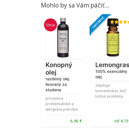
Mohlo by sa Vám páčiť...
OBĽÚBENÉ
Sleva
Hodnotenie
4.88
z 5
Konopný
Lemongra
olej
100% esenciálny
olej
rastlinný olej
lisovaný za
zlepšuje
studena
koncentráciu, lieči
kožné problémy
prospieva
problematické a
alergickej pokožke
Pôvodná
Aktuálna
6,46
€
od
4,1
cena
cena