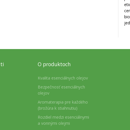
eti
cer
bio
jed
ti
O produktoch
Kvalita esenciálnych olejov
Bezpečnosť esenciálnych
olejov
Aromaterapia pre každého
(brožúra k stiahnutiu)
Rozdiel medzi esenciálnymi
a vonnými olejmi