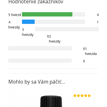
Hodnotenie zákazníkov
5 hviezd
4
4
1
hviezdy
3
hviezdy
0
2
hviezdy
0
1
hviezda
0
Mohlo by sa Vám páčiť...
Hodnotenie
5.00
z 5