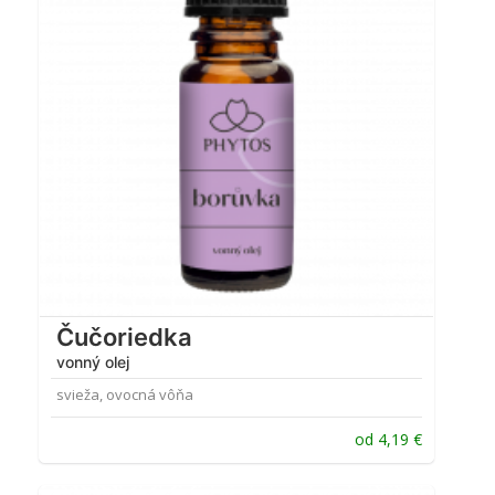
Čučoriedka
vonný olej
svieža, ovocná vôňa
od
4,19
€