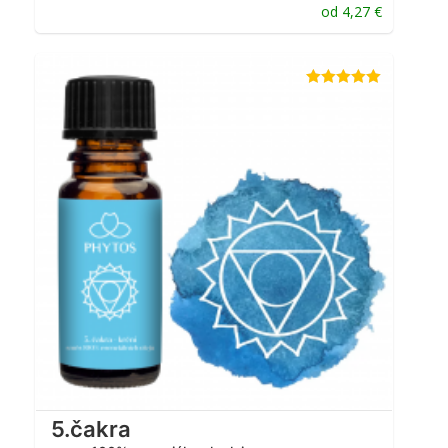
od
4,27
€
Hodnotenie
5.00
z 5
5.čakra