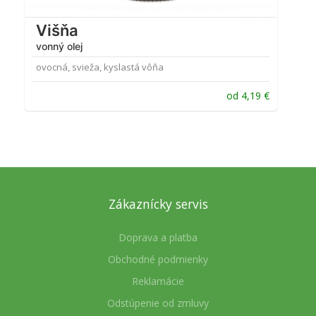
Višňa
vonný olej
ovocná, svieža, kyslastá vôňa
od
4,19
€
Zákaznícky servis
Doprava a platba
Obchodné podmienky
Reklamácie
Odstúpenie od zmluvy