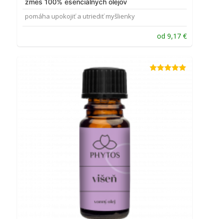
zmes 100% esenciálnych olejov
pomáha upokojiť a utriediť myšlienky
od
9,17
€
Hodnotenie
5.00
z 5