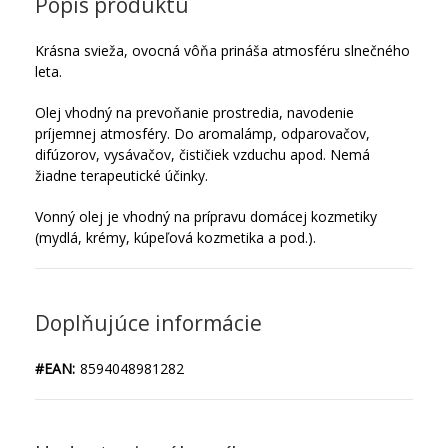
Popis produktu
Krásna svieža, ovocná vôňa prináša atmosféru slnečného
leta.
Olej vhodný na prevoňanie prostredia, navodenie
príjemnej atmosféry. Do aromalámp, odparovačov,
difúzorov, vysávačov, čističiek vzduchu apod. Nemá
žiadne terapeutické účinky.
Vonný olej je vhodný na prípravu domácej kozmetiky
(mydlá, krémy, kúpeľová kozmetika a pod.).
Doplňujúce informácie
#EAN:
8594048981282