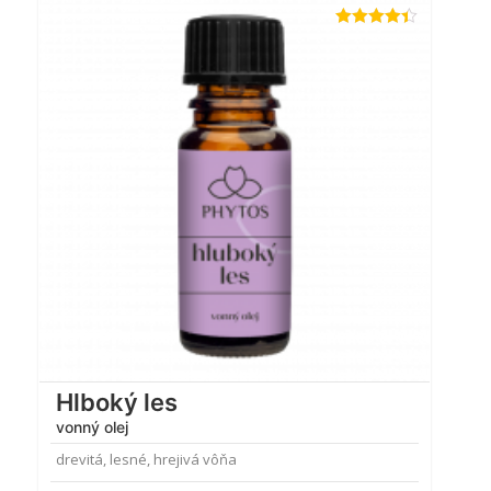
Hodnotenie
4.33
z 5
Hlboký les
vonný olej
drevitá, lesné, hrejivá vôňa