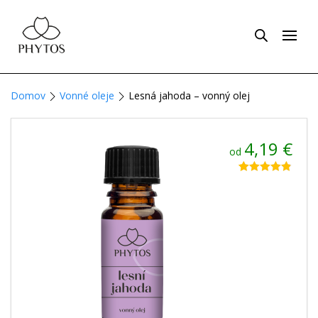
Domov
Vonné oleje
Lesná jahoda – vonný olej
4,19
€
od
Hodnotenie
5
4.80
z 5 na
základe
zákazníckych
recenzií