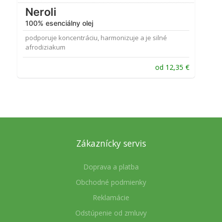
Neroli
100% esenciálny olej
podporuje koncentráciu, harmonizuje a je silné
afrodiziakum
od
12,35
€
Zákaznícky servis
Doprava a platba
Obchodné podmienky
Reklamácie
Odstúpenie od zmluvy