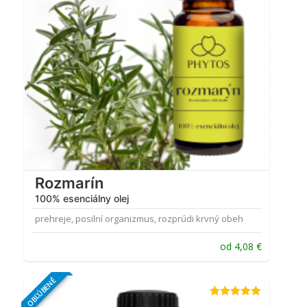
Rozmarín
100% esenciálny olej
prehreje, posilní organizmus, rozprúdi krvný obeh
od
4,08
€
OBĽÚBENÉ
Hodnotenie