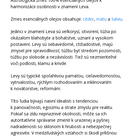
Astrologická zmes 100% esenciálnych olejov k
harmonizácii osobnosti v znamení Leva.
Zmes esenciálnych olejov obsahuje:
céder
,
mätu
a
šalviu
.
Jedinci v znamení Leva sú veľkorysí, otvorení, túžia po
okázalom blahobyte a bohatstve, uznaní a vysokom
postavení. Levy sú sebavedomé, ctižiadostivé, majú
zmysel pre spravodlivosť, túžbu byť stredom pozornosti,
túžbu po slobode a nezávislosti. Tiež sú nezmieriteľné
voči podlosti, klamu a krivde.
Levy sú typické spoľahlivou pamäťou, cieľavedomosťou,
vytrvalosťou, rýchlym rozhodovaním a inklinovaním
k novátorstve, reformám.
Títo ľudia bývajú naivní idealisti s tendenciou
k panovačnosti, egoizmu a strate zmyslu pre realitu.
Pokiaľ sa zídu nepriaznivé okolnosti, môže sa ich
autoritatívne správanie zmeniť k urazenej a pyšnej
nadradenosti so sklonom k hrubosti a nebezpečnej
agresivite. V medziľudských vzťahoch si škodí prílišnou