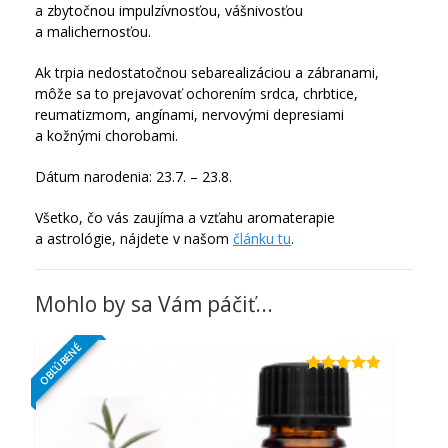
a zbytočnou impulzívnosťou, vášnivosťou
a malichernosťou.
Ak trpia nedostatočnou sebarealizáciou a zábranami,
môže sa to prejavovať ochorením srdca, chrbtice,
reumatizmom, angínami, nervovými depresiami
a kožnými chorobami.
Dátum narodenia: 23.7. – 23.8.
Všetko, čo vás zaujíma a vzťahu aromaterapie
a astrológie, nájdete v našom
článku tu
.
Mohlo by sa Vám páčiť...
OBĽÚBENÉ
Hodnotenie
4.84
z 5