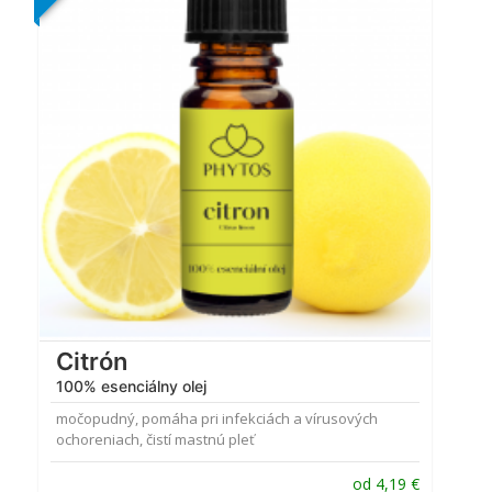
4.89
z 5
Citrón
100% esenciálny olej
močopudný, pomáha pri infekciách a vírusových
ochoreniach, čistí mastnú pleť
od
4,19
€