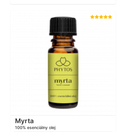
Hodnotenie
4.83
z 5
Myrta
100% esenciálny olej