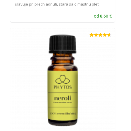
uľavuje pri prechladnutí, stará sa o mastnú pleť
od
8,60
€
Hodnotenie
4.64
z 5