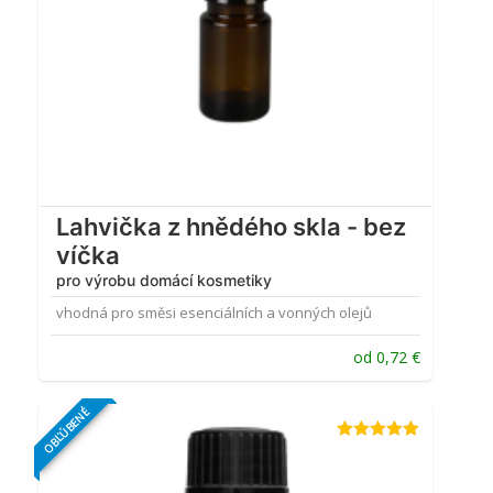
Lahvička z hnědého skla - bez
víčka
pro výrobu domácí kosmetiky
vhodná pro směsi esenciálních a vonných olejů
od
0,72
€
OBĽÚBENÉ
Hodnotenie
4.89
z 5