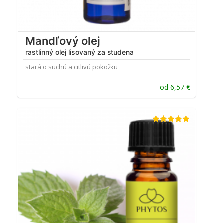
Mandľový olej
rastlinný olej lisovaný za studena
stará o suchú a citlivú pokožku
od
6,57
€
Hodnotenie
4.84
z 5