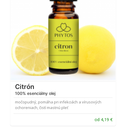
Citrón
100% esenciálny olej
močopudný, pomáha pri infekciách a vírusových
ochoreniach, čistí mastnú pleť
od
4,19
€