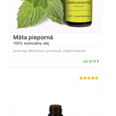
Mäta pieporná
100% esenciálny olej
prehreje, tlmí bolesť, povzbudí, zlepší trávenie
od
4,19
€
Hodnotenie
5.00
z 5