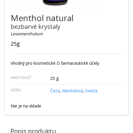
Menthol natural
bezbarvé krystaly
Levomentholum
25g
vhodný pro kosmetické či farmaceutické účely
HMOTNOSŤ
25 g
VÔŇA
Čistá
,
Mentolová
,
Svieža
Nie je na sklade
Popis produktu