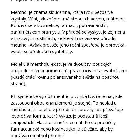
Menthol je známá sloučenina, která tvoří bezbarvé
krystaly. Vůni, jak známo, má silnou, chladivou, mátovou.
Používá se v kosmetice, farmacii, potravinářství,
parfumérském průmyslu. V přírodě se vyskytuje zejména
v mátových rostlinách, ze kterých se získává přírodní
metnhol. Avšak protože jeho roční spotřeba je obrovská,
vyrábí se především synteticky.
Molekula mentholu existuje ve dvou tzv. optických
antipodech (enantiomerech), pravotočivém a levotočivém.
(Každý otáčí rovinu polarizovaného světla na opačnou
stranu).
Při syntetické výrobě mentholu vzniká tzv. racemát, kde
zastoupení obou enantiomerů je stejné. To neplatí u
mentholu získaného z přírodních surovin, kde převažuje
levotočivá forma, která vykazuje podstatně lepší
terapeutické vlastnosti než racemát. Proto pro účely
farmaceutické nebo kosmetické je důležité, aby byl
používán menthol přírodní.