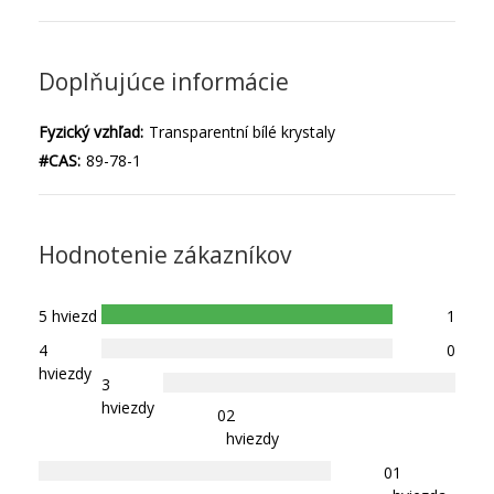
Doplňujúce informácie
Fyzický vzhľad:
Transparentní bílé krystaly
#CAS:
89-78-1
Hodnotenie zákazníkov
5 hviezd
1
4
0
hviezdy
3
hviezdy
0
2
hviezdy
0
1