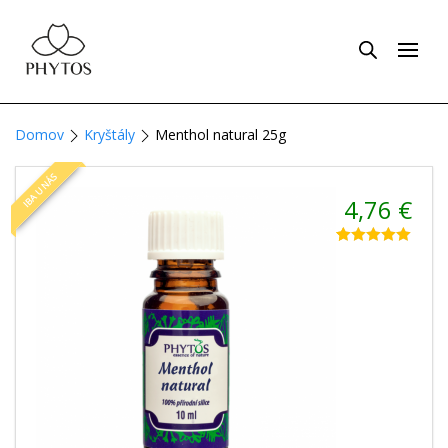
Domov
Kryštály
Menthol natural 25g
IBA U NÁS
4,76
€
Hodnotenie
1
5.00
z 5 na
základe
zákazníckej
recenzie