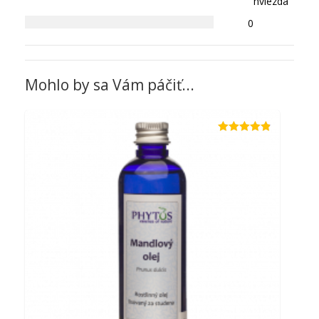
hviezda
0
Mohlo by sa Vám páčiť...
Hodnotenie
4.80
z 5