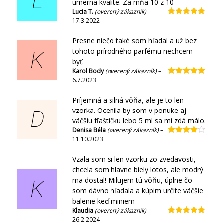
L
úmerná kvalite. Za mňa 10 z 10
Lucia T.
(overený zákazník)
–
17.3.2022
Hodnotenie
5
z 5
Presne niečo také som hľadal a už bez
tohoto prírodného parfému nechcem
K
byť.
Karol Body
(overený zákazník)
–
6.7.2023
Hodnotenie
5
z 5
Príjemná a silná vôňa, ale je to len
vzorka. Ocenila by som v ponuke aj
D
väčšiu fľaštičku lebo 5 ml sa mi zdá málo.
Denisa Béla
(overený zákazník)
–
11.10.2023
Hodnotenie
4
z 5
Vzala som si len vzorku zo zvedavosti,
chcela som hlavne biely lotos, ale modrý
ma dostal! Milujem tú vôňu, úplne čo
K
som dávno hľadala a kúpim určite väčšie
balenie keď miniem
Klaudia
(overený zákazník)
–
26.2.2024
Hodnotenie