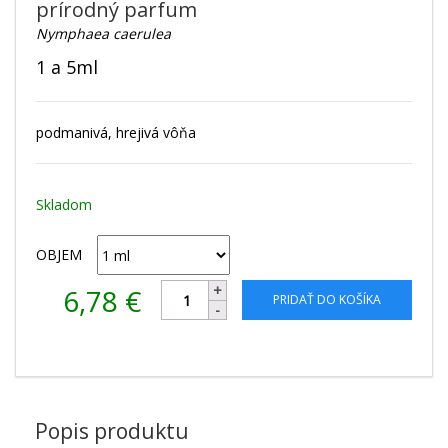
prírodný parfum
Nymphaea caerulea
1 a 5ml
podmanivá, hrejivá vôňa
Skladom
OBJEM
6,78
€
PRIDAŤ DO KOŠÍKA
Popis produktu