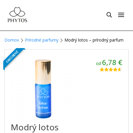
Domov
Prírodné parfumy
Modrý lotos – prírodný parfum
OBĽÚBENÉ
6,78
€
od
Hodnotenie
9
4.56
z 5 na
základe
zákazníckych
recenzií
Modrý lotos