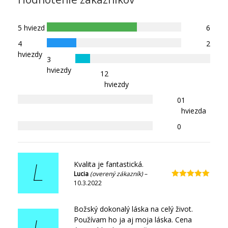
5 hviezd
6
4
2
hviezdy
3
hviezdy
1
2
hviezdy
0
1
hviezda
0
Kvalita je fantastická.
L
Lucia
(overený zákazník)
–
10.3.2022
Hodnotenie
5
z 5
Božský dokonalý láska na celý život.
Používam ho ja aj moja láska. Cena