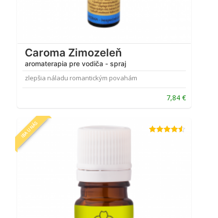
Caroma Zimozeleň
aromaterapia pre vodiča - spraj
zlepšia náladu romantickým povahám
7,84
€
IBA U NÁS
Hodnotenie
4.50
z 5