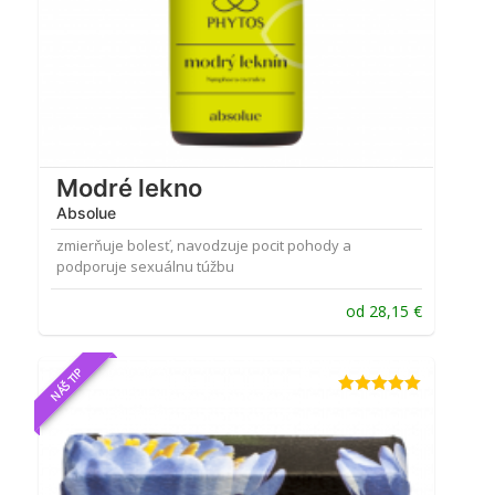
Modré lekno
Absolue
zmierňuje bolesť, navodzuje pocit pohody a
podporuje sexuálnu túžbu
od
28,15
€
NÁŠ TIP
Hodnotenie
5.00
z 5