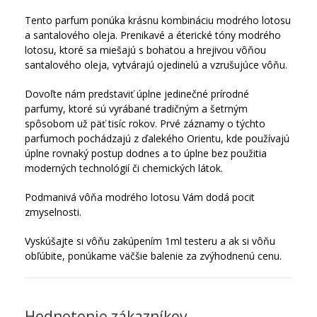
Tento parfum ponúka krásnu kombináciu modrého lotosu
a santalového oleja. Prenikavé a éterické tóny modrého
lotosu, ktoré sa miešajú s bohatou a hrejivou vôňou
santalového oleja, vytvárajú ojedinelú a vzrušujúce vôňu.
Dovoľte nám predstaviť úplne jedinečné prírodné
parfumy, ktoré sú vyrábané tradičným a šetrným
spôsobom už päť tisíc rokov. Prvé záznamy o týchto
parfumoch pochádzajú z ďalekého Orientu, kde používajú
úplne rovnaký postup dodnes a to úplne bez použitia
moderných technológií či chemických látok.
Podmanivá vôňa modrého lotosu Vám dodá pocit
zmyselnosti.
Vyskúšajte si vôňu zakúpením 1ml testeru a ak si vôňu
obľúbite, ponúkame väčšie balenie za zvýhodnenú cenu.
Hodnotenie zákazníkov