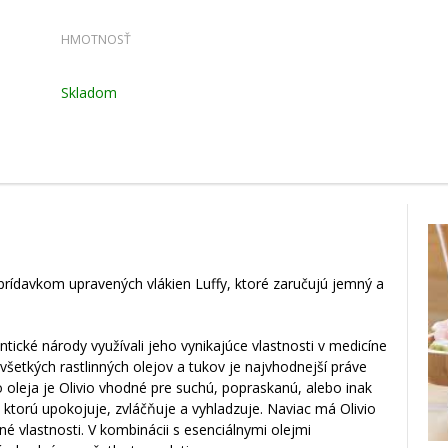
HMOTNOSŤ
Skladom
rídavkom upravených vlákien Luffy, ktoré zaručujú jemný a
ntické národy využívali jeho vynikajúce vlastnosti v medicíne
šetkých rastlinných olejov a tukov je najvhodnejší práve
oleja je Olivio vhodné pre suchú, popraskanú, alebo inak
torú upokojuje, zvláčňuje a vyhladzuje. Naviac má Olivio
 vlastnosti. V kombinácii s esenciálnymi olejmi