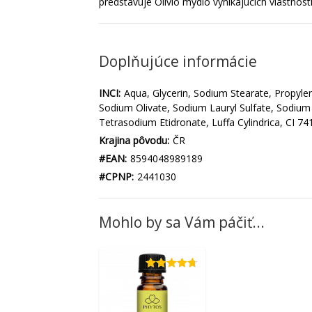
predstavuje Olivio mydlo vynikajúcich vlastností
Doplňujúce informácie
INCI:
Aqua, Glycerin, Sodium Stearate, Propylen
Sodium Olivate, Sodium Lauryl Sulfate, Sodium 
Tetrasodium Etidronate, Luffa Cylindrica, CI 74
Krajina pôvodu:
ČR
#EAN:
8594048989189
#CPNP:
2441030
Mohlo by sa Vám páčiť...
Hodnotenie
4.71
z 5