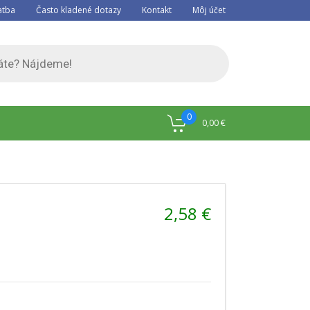
atba
Často kladené dotazy
Kontakt
Môj účet
0
0,00
€
2,58
€