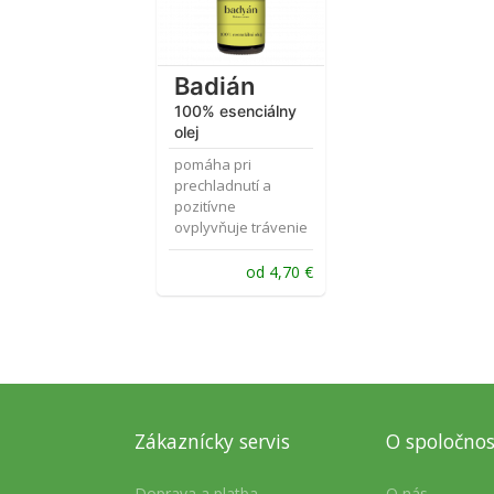
Badián
100% esenciálny
olej
pomáha pri
prechladnutí a
pozitívne
ovplyvňuje trávenie
od
4,70
€
Zákaznícky servis
O spoločnos
Doprava a platba
O nás