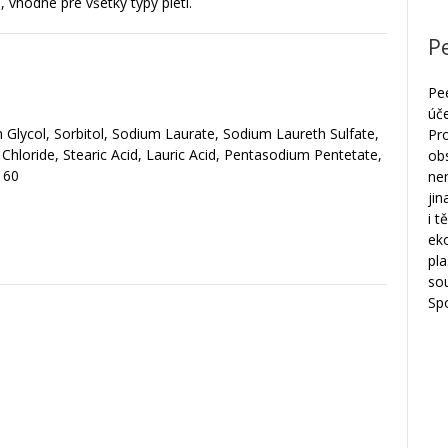
, vhodné pre všetky typy pleti.
P
Pe
úč
 Glycol, Sorbitol, Sodium Laurate, Sodium Laureth Sulfate,
Pr
Chloride, Stearic Acid, Lauric Acid, Pentasodium Pentetate,
ob
160
nem
jin
i t
eko
pla
sou
Sp