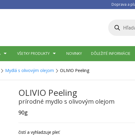
Doprava a pl
Products
search
A
VŠETKY PRODUKTY
NOVINKY
DÔLEŽITÉ INFORMÁCIE
Mydlá s olivovým olejom
OLIVIO Peeling
OLIVIO Peeling
prírodné mydlo s olivovým olejom
90g
čistí a vyhladzuje pleť