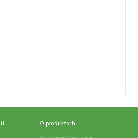
ti
O produktoch
Kvalita esenciálnych olejov