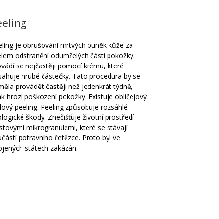
eeling
eling je obrušování mrtvých buněk kůže za
elem odstranění odumřelých části pokožky.
ovádí se nejčastěji pomocí krému, které
sahuje hrubé částečky. Tato procedura by se
ěla provádět častěji než jedenkrát týdně,
ak hrozí poškození pokožky. Existuje obličejový
ělový peeling. Peeling způsobuje rozsáhlé
logické škody. Znečišťuje životní prostředí
stovými mikrogranulemi, které se stávají
částí potravního řetězce. Proto byl ve
ojených státech zakázán.