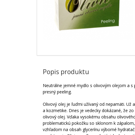
Popis produktu
Neutrálne jemné mydlo s olivovým olejom a s p
presný peeling.
Olivový olej je ľuďmi užívaný od nepamäti. Už a
a kozmetike. Dnes je vedecky dokázané, že zo v
olivový olej. Vďaka vysokému obsahu olivového 
problematickú pokožku so sklonom k zápalom, k
vzhľadom na obsah glycerínu výborné hydratačné