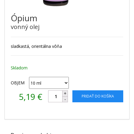
Ópium
vonný olej
sladkastá, orientálna vôňa
Skladom
OBJEM
5,19
€
PRIDAŤ DO KOŠÍKA