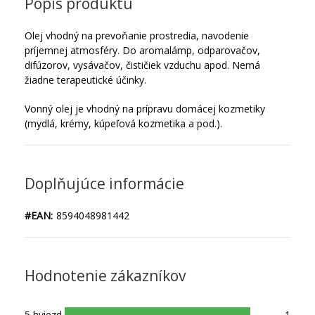
Popis produktu
Olej vhodný na prevoňanie prostredia, navodenie
príjemnej atmosféry. Do aromalámp, odparovačov,
difúzorov, vysávačov, čističiek vzduchu apod. Nemá
žiadne terapeutické účinky.
Vonný olej je vhodný na prípravu domácej kozmetiky
(mydlá, krémy, kúpeľová kozmetika a pod.).
Doplňujúce informácie
#EAN:
8594048981442
Hodnotenie zákazníkov
5 hviezd
1