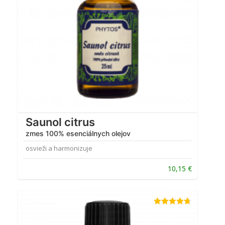
Saunol citrus
zmes 100% esenciálnych olejov
osvieži a harmonizuje
10,15
€
Hodnotenie
4.67
z 5