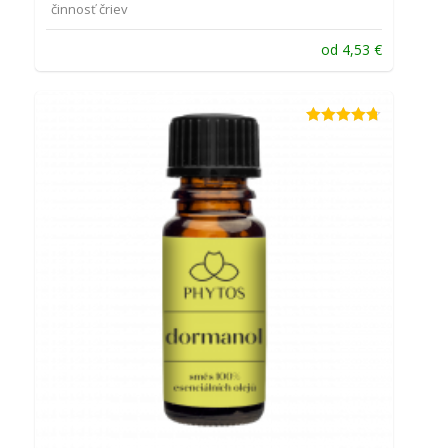
činnosť čriev
od
4,53
€
Hodnotenie
4.67
z 5