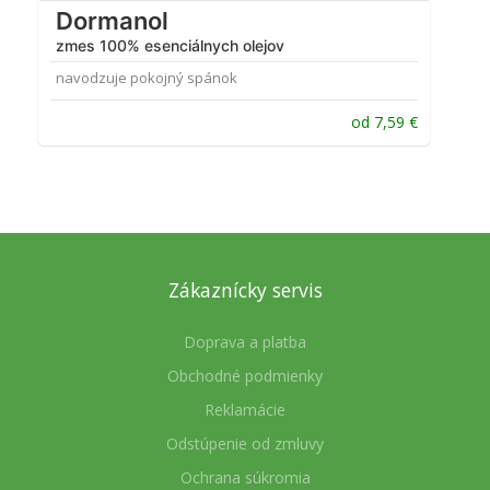
Dormanol
zmes 100% esenciálnych olejov
navodzuje pokojný spánok
od
7,59
€
Zákaznícky servis
Doprava a platba
Obchodné podmienky
Reklamácie
Odstúpenie od zmluvy
Ochrana súkromia