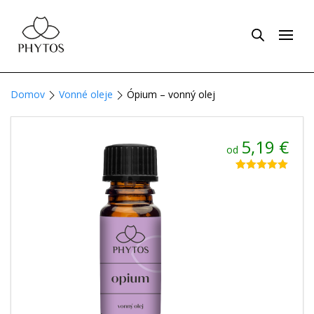
Domov
Vonné oleje
Ópium – vonný olej
5,19
€
od
Hodnotenie
1
5.00
z 5 na
základe
zákazníckej
recenzie