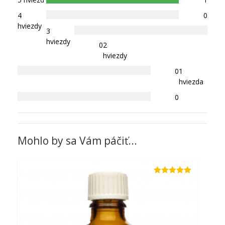
4
0
hviezdy
3
hviezdy
0
2
hviezdy
0
1
hviezda
0
Mohlo by sa Vám páčiť...
Hodnotenie
5.00
z 5