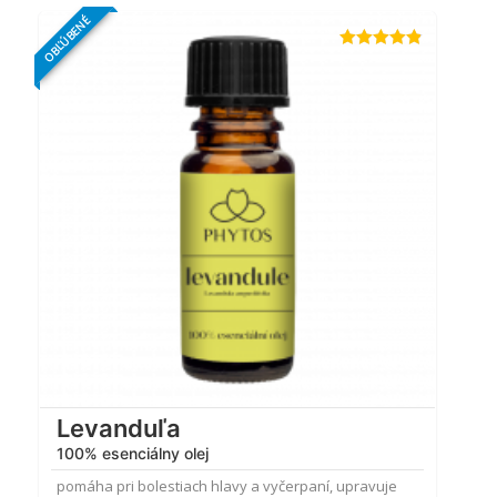
OBĽÚBENÉ
Hodnotenie
4.77
z 5
Levanduľa
100% esenciálny olej
pomáha pri bolestiach hlavy a vyčerpaní, upravuje