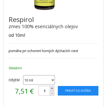
Respirol
zmes 100% esenciálnych olejov
od 10ml
pomáha pri ochorení horných dýchacích ciest
Skladom
OBJEM
7,51
€
PRIDAŤ DO KOŠÍKA