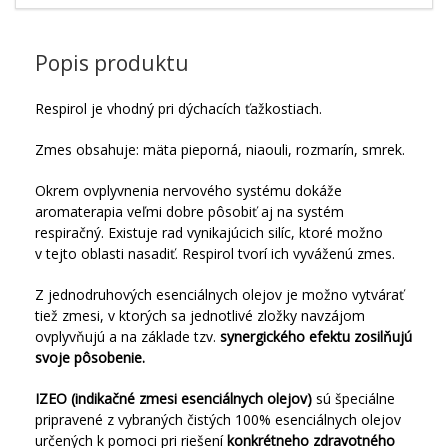
Popis produktu
Respirol je vhodný pri dýchacích ťažkostiach.
Zmes obsahuje: mäta pieporná, niaouli, rozmarín, smrek.
Okrem ovplyvnenia nervového systému dokáže
aromaterapia veľmi dobre pôsobiť aj na systém
respiračný. Existuje rad vynikajúcich silíc, ktoré možno
v tejto oblasti nasadiť. Respirol tvorí ich vyváženú zmes.
Z jednodruhových esenciálnych olejov je možno vytvárať
tiež zmesi, v ktorých sa jednotlivé zložky navzájom
ovplyvňujú a na základe tzv.
synergického efektu zosilňujú
svoje pôsobenie.
IZEO (indikačné zmesi esenciálnych olejov)
sú špeciálne
pripravené z vybraných čistých 100% esenciálnych olejov
určených k pomoci pri riešení
konkrétneho zdravotného