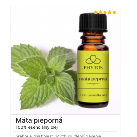
Hodnotenie
4.84
z 5
Mäta pieporná
100% esenciálny olej
prehreje, tlmí bolesť, povzbudí, zlepší trávenie