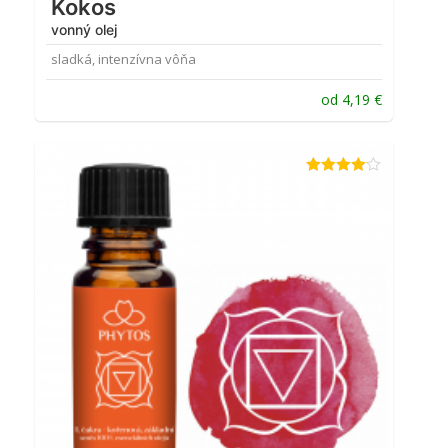
Kokos
vonný olej
sladká, intenzívna vôňa
od
4,19
€
Hodnotenie
4.00
z 5