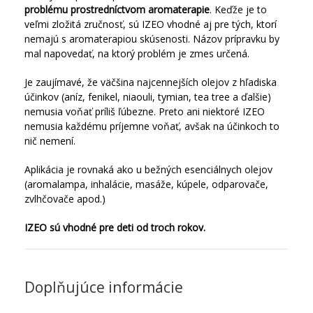
problému prostredníctvom aromaterapie
. Keďže je to
veľmi zložitá zručnosť, sú IZEO vhodné aj pre tých, ktorí
nemajú s aromaterapiou skúsenosti. Názov prípravku by
mal napovedať, na ktorý problém je zmes určená.
Je zaujímavé, že väčšina najcennejších olejov z hľadiska
účinkov (aníz, fenikel, niaouli, tymian, tea tree a ďalšie)
nemusia voňať príliš ľúbezne. Preto ani niektoré IZEO
nemusia každému príjemne voňať, avšak na účinkoch to
nič nemení.
Aplikácia je rovnaká ako u bežných esenciálnych olejov
(aromalampa, inhalácie, masáže, kúpele, odparovače,
zvlhčovače apod.)
IZEO sú vhodné pre deti od troch rokov.
Doplňujúce informácie