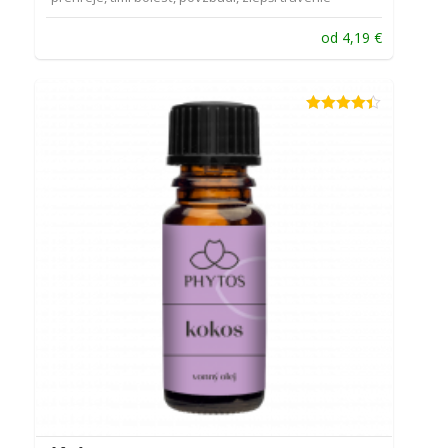
od
4,19
€
Hodnotenie
4.33
z 5