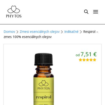
Domov
Zmesi esenciálnych olejov
Indikačné
Respirol –
zmes 100% esenciálnych olejov
7,51
€
od
Hodnotenie
5
5.00
z 5 na
základe
zákazníckych
recenzií