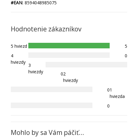
#EAN:
8594048985075
Hodnotenie zákazníkov
5 hviezd
5
4
0
hviezdy
3
hviezdy
0
2
hviezdy
0
1
hviezda
0
Mohlo by sa Vám páčiť...