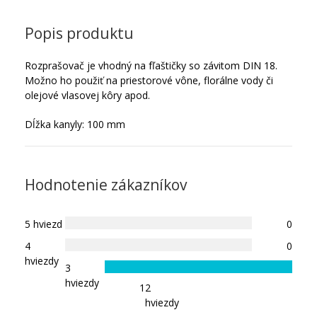
Popis produktu
Rozprašovač je vhodný na fľaštičky so závitom DIN 18.
Možno ho použiť na priestorové vône, florálne vody či
olejové vlasovej kôry apod.
Dĺžka kanyly: 100 mm
Hodnotenie zákazníkov
5 hviezd
0
4
0
hviezdy
3
hviezdy
1
2
hviezdy