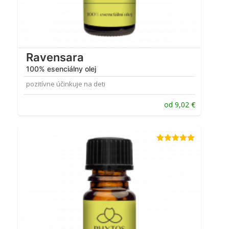
Ravensara
100% esenciálny olej
pozitívne účinkuje na deti
od
9,02
€
Hodnotenie
4.91
z 5