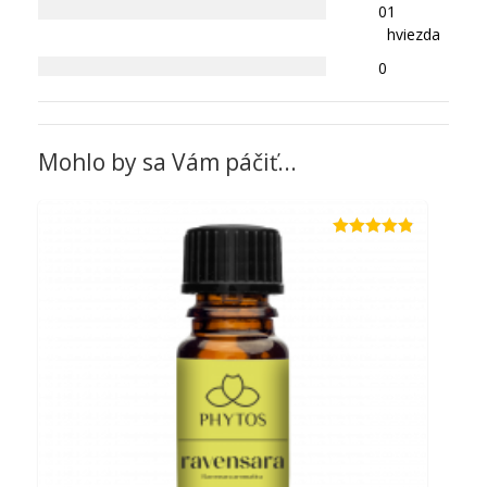
0
1
hviezda
0
Mohlo by sa Vám páčiť...
Hodnotenie
4.80
z 5