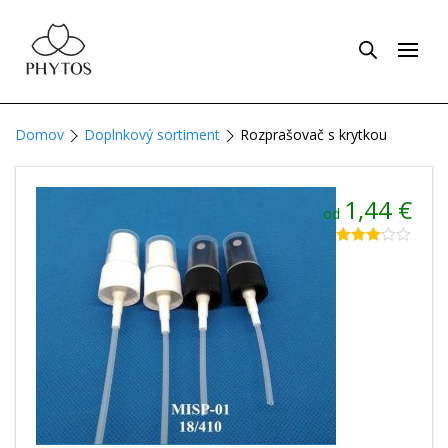
Domov
Doplnkový sortiment
Rozprašovač s krytkou
1,44
€
od
Hodnotenie
1
3.00
z
5 na
základe
zákazníckej
recenzie