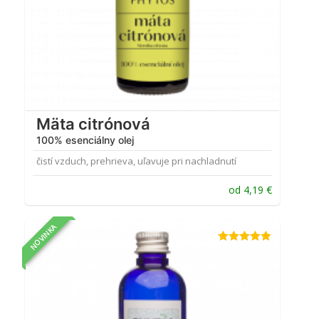
Mäta citrónová
100% esenciálny olej
čistí vzduch, prehrieva, uľavuje pri nachladnutí
od
4,19
€
NOVINKA
Hodnotenie
5.00
z 5