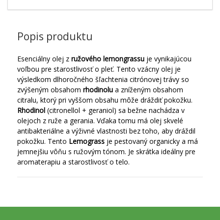
Popis produktu
Esenciálny olej z
ružového lemongrassu
je vynikajúcou
voľbou pre starostlivosť o pleť.
Tento vzácny olej je
výsledkom dlhoročného šľachtenia citrónovej trávy so
zvýšeným obsahom
rhodinolu
a zníženým obsahom
citralu, ktorý pri vyššom obsahu môže dráždiť pokožku.
R
hodinol
(citronellol + geraniol) sa bežne nachádza v
olejoch z ruže a gerania.
Vďaka tomu má olej skvelé
antibakteriálne a výživné vlastnosti bez toho, aby dráždil
pokožku.
Tento
Lemograss
je pestovaný organicky a má
jemnejšiu vôňu s ružovým tónom.
Je skrátka ideálny pre
aromaterapiu a starostlivosť o telo.