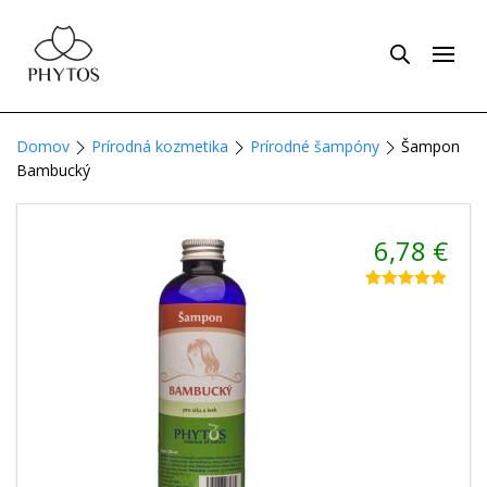
Domov
Prírodná kozmetika
Prírodné šampóny
Šampon
Bambucký
6,78
€
Hodnotenie
1
5.00
z 5 na
základe
zákazníckej
recenzie