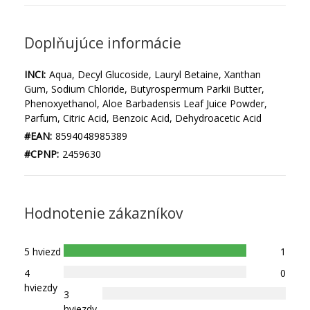
Doplňujúce informácie
INCI:
Aqua, Decyl Glucoside, Lauryl Betaine, Xanthan
Gum, Sodium Chloride, Butyrospermum Parkii Butter,
Phenoxyethanol, Aloe Barbadensis Leaf Juice Powder,
Parfum, Citric Acid, Benzoic Acid, Dehydroacetic Acid
#EAN:
8594048985389
#CPNP:
2459630
Hodnotenie zákazníkov
5 hviezd
1
4
0
hviezdy
3
hviezdy