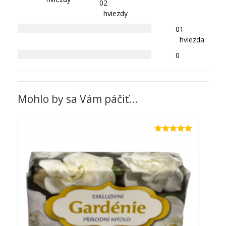
0
2
hviezdy
0
1
hviezda
0
Mohlo by sa Vám páčiť...
Hodnotenie
5.00
z 5