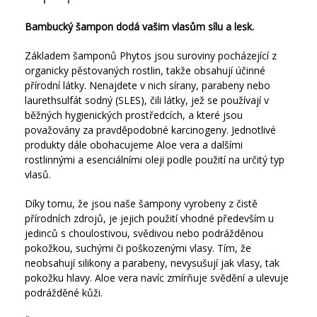
Bambucký šampon dodá vašim vlasům sílu a lesk.
Základem šamponů Phytos jsou suroviny pocházející z
organicky pěstovaných rostlin, takže obsahují účinné
přírodní látky. Nenajdete v nich sírany, parabeny nebo
laurethsulfát sodný (SLES), čili látky, jež se používají v
běžných hygienických prostředcích, a které jsou
považovány za pravděpodobné karcinogeny. Jednotlivé
produkty dále obohacujeme Aloe vera a dalšími
rostlinnými a esenciálními oleji podle použití na určitý typ
vlasů.
Díky tomu, že jsou naše šampony vyrobeny z čistě
přírodních zdrojů, je jejich použití vhodné především u
jedinců s choulostivou, svědivou nebo podrážděnou
pokožkou, suchými či poškozenými vlasy. Tím, že
neobsahují silikony a parabeny, nevysušují jak vlasy, tak
pokožku hlavy. Aloe vera navíc zmírňuje svědění a ulevuje
podrážděné kůži.