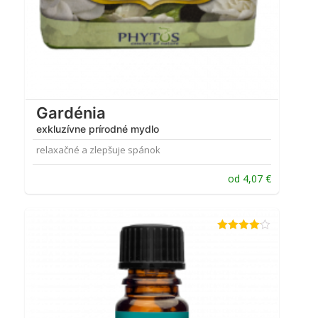
Gardénia
exkluzívne prírodné mydlo
relaxačné a zlepšuje spánok
od
4,07
€
Hodnotenie
4.00
z 5