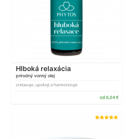
Hlboká relaxácia
prírodný vonný olej
zrelaxuje, upokojí a harmonizuje
od
6,04
€
Hodnotenie
5.00
z 5