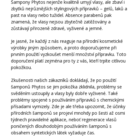
Šampony Phytos nejenže kvalitně umyjí vlasy, ale zbaví i
zbytků nejrůznějších stylingových přípravků – gelů, laků a
past na vlasy nebo tužidel. Absence parabenů pak
znamená, že vlasy nejsou zbytečně zatěžovány a
zůstávají přirozeně zdravé, vyživené a jemné.
Je jasné, že každý z nás reaguje na přírodní kosmetické
výrobky jiným způsobem, a proto doporučujeme při
prvním použití vyzkoušet menší množství přípravku. Toto
doporučení platí zejména pro ty z vás, kteří trpíte citlivou
pokožkou.
Zkušenosti našich zákazníků dokládají, že po použití
šamponů Phytos se jim pokožka zklidnila, problémy se
svěděním ustoupily a vlasy byly dobře vyživené. Také
problémy spojené s používáním přípravků s chemickými
přísadami vymizely. Zde je ale třeba upozornit, že účinky
přírodních šamponů se projeví mnohdy po šesti až osmi
týdnech pravidelné aplikace, neboť regenerace vlasů
poničených dlouhodobým používáním šamponů s
obsahem syntetických látek vyžaduje čas.