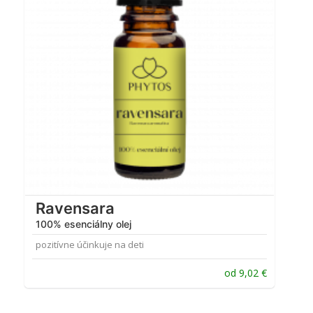
Ravensara
100% esenciálny olej
pozitívne účinkuje na deti
od
9,02
€