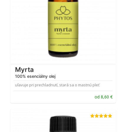
Myrta
100% esenciálny olej
uľavuje pri prechladnutí, stará sa o mastnú pleť
od
8,60
€
Hodnotenie
4.80
z 5