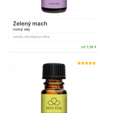
Zelený mach
vonný olej
svieža, okúzľujúca vôňa
od
3,98
€
Hodnotenie
4.67
z 5