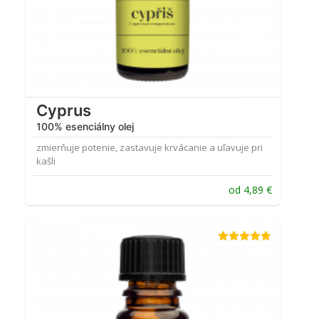
Cyprus
100% esenciálny olej
zmierňuje potenie, zastavuje krvácanie a uľavuje pri
kašli
od
4,89
€
Hodnotenie
4.83
z 5