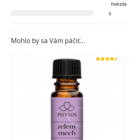
hviezda
0
Mohlo by sa Vám páčiť...
Hodnotenie
4.33
z 5