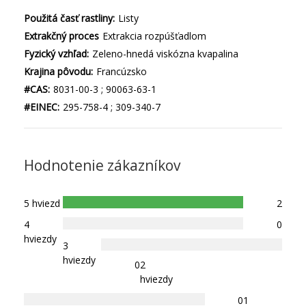
Použitá časť rastliny:
Listy
Extrakčný proces
Extrakcia rozpúšťadlom
Fyzický vzhľad:
Zeleno-hnedá viskózna kvapalina
Krajina pôvodu:
Francúzsko
#CAS:
8031-00-3 ; 90063-63-1
#EINEC:
295-758-4 ; 309-340-7
Hodnotenie zákazníkov
5 hviezd
2
4
0
hviezdy
3
hviezdy
0
2
hviezdy
0
1