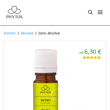
Domov
Absolue
Seno absolue
6,30
€
od
Hodnotenie
2
5.00
z 5 na
základe
zákazníckych
recenzií