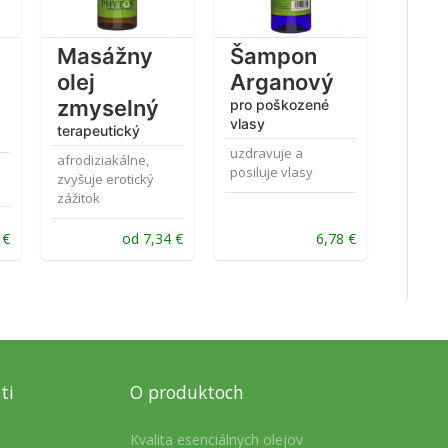
Masážny
Šampon
olej
Arganový
zmyselný
pro poškozené
vlasy
terapeutický
uzdravuje a
afrodiziakálne,
posiluje vlasy
zvyšuje erotický
zážitok
6
€
od
7,34
€
6,78
€
ti
O produktoch
Kvalita esenciálnych olejov