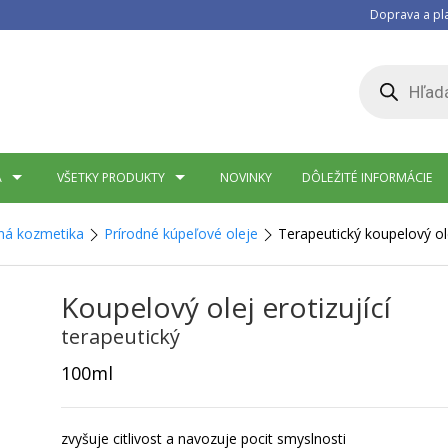
Doprava a pl
Products
search
A
VŠETKY PRODUKTY
NOVINKY
DÔLEŽITÉ INFORMÁCIE
ná kozmetika
Prírodné kúpeľové oleje
Terapeutický koupelový ole
Koupelový olej erotizující
terapeutický
100ml
zvyšuje citlivost a navozuje pocit smyslnosti