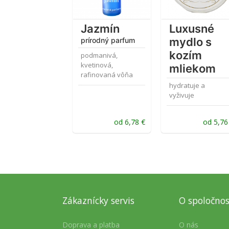
Jazmín
Luxusné
mydlo s
prírodný parfum
kozím
podmanivá,
kvetinová,
mliekom
rafinovaná vôňa
hydratuje a
vyživuje
od
6,78
€
od
5,7
Zákaznícky servis
O spoločnos
Doprava a platba
O nás