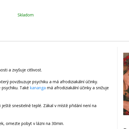
Skladom
sti a zvyšuje citlivost.
 který povzbuzuje psychiku a má afrodiziakální účinky.
 psychiku. Také
kananga
má afrodiziakální účinky a snižuje
i ještě snesitelně teplé. Zákal v místě přidání není na
tek, omezte pobyt v lázni na 30min.