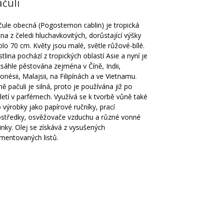
ačuli
čule obecná (Pogostemon cablin) je tropická
ina z čeledi hluchavkovitých, dorůstající výšky
lo 70 cm. Květy jsou malé, světle růžové-bílé.
tlina pochází z tropických oblastí Asie a nyní je
sáhle pěstována zejména v Číně, Indii,
onésii, Malajsii, na Filipínách a ve Vietnamu.
ě pačuli je silná, proto je používána již po
letí v parfémech. Využívá se k tvorbě vůně také
 výrobky jako papírové ručníky, prací
ostředky, osvěžovače vzduchu a různé vonné
inky. Olej se získává z vysušených
rmentovaných listů.