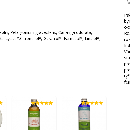
P
Pa
byl
oko
ablin, Pelargonium graveolens, Cananga odorata,
Ros
icylate*,Citronellol*, Geraniol*, Farnesol*, Linalol*,
roz
Ind
Vůn
sta
pro
pr
tyč
fe
Hodnotenie
Hodnotenie
5.00
z 5
5.00
z 5