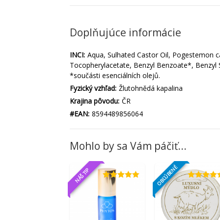
Doplňujúce informácie
INCI:
Aqua, Sulhated Castor Oil, Pogestemon c
Tocopherylacetate, Benzyl Benzoate*, Benzyl Sal
*součásti esenciálních olejů.
Fyzický vzhľad:
Žlutohnědá kapalina
Krajina pôvodu:
ČR
#EAN:
8594489856064
Mohlo by sa Vám páčiť...
OBĽÚBENÉ
NÁŠ TIP
Hodnotenie
Hodnotenie
5.00
z 5
5.00
z 5