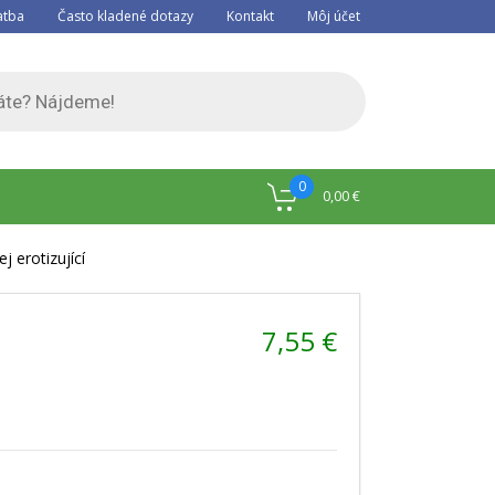
atba
Často kladené dotazy
Kontakt
Môj účet
0
0,00
€
j erotizující
7,55
€