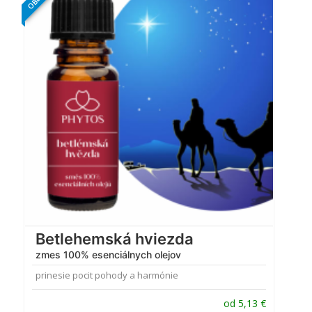
Hodnotenie
4.38
z 5
Betlehemská hviezda
zmes 100% esenciálnych olejov
prinesie pocit pohody a harmónie
od
5,13
€