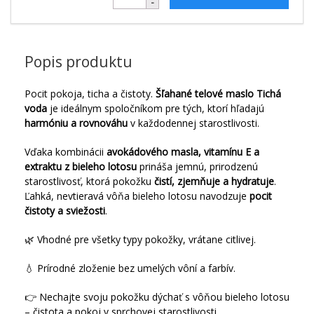
Popis produktu
Pocit pokoja, ticha a čistoty.
Šľahané telové maslo Tichá
voda
je ideálnym spoločníkom pre tých, ktorí hľadajú
harmóniu a rovnováhu
v každodennej starostlivosti.
Vďaka kombinácii
avokádového masla, vitamínu E a
extraktu z bieleho lotosu
prináša jemnú, prirodzenú
starostlivosť, ktorá pokožku
čistí, zjemňuje a hydratuje
.
Ľahká, nevtieravá vôňa bieleho lotosu navodzuje
pocit
čistoty a sviežosti
.
🌿 Vhodné pre všetky typy pokožky, vrátane citlivej.
💧 Prírodné zloženie bez umelých vôní a farbív.
👉 Nechajte svoju pokožku dýchať s vôňou bieleho lotosu
– čistota a pokoj v sprchovej starostlivosti.