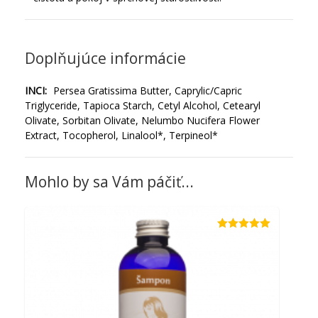
Doplňujúce informácie
INCI:
Persea Gratissima Butter, Caprylic/Capric
Triglyceride, Tapioca Starch, Cetyl Alcohol, Cetearyl
Olivate, Sorbitan Olivate, Nelumbo Nucifera Flower
Extract, Tocopherol, Linalool*, Terpineol*
Mohlo by sa Vám páčiť...
Hodnotenie
5.00
z 5