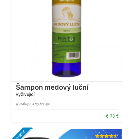
Šampon medový luční
vyživující
posiluje a vyživuje
6,78
€
OBĽÚBENÉ