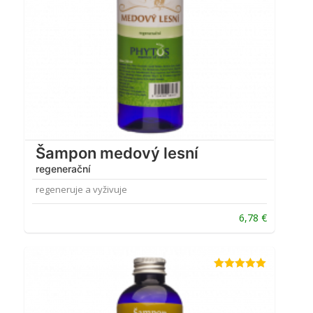
Šampon medový lesní
regenerační
regeneruje a vyživuje
6,78
€
Hodnotenie
5.00
z 5