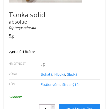
Tonka solid
absolue
Dipteryx odorata
5g
vynikajúcí fixátor
HMOTNOSŤ
5g
VÔŇA
Bohatá
,
Hlboká
,
Sladká
TÓN
Fixátor vône
,
Stredný tón
Skladom