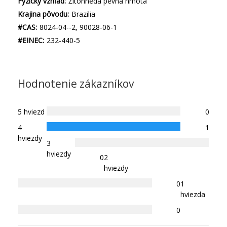
Fyzický vzhľad:
Žltohnedá pevná hmota
Krajina pôvodu:
Brazilia
#CAS:
8024-04--2, 90028-06-1
#EINEC:
232-440-5
Hodnotenie zákazníkov
5 hviezd
0
4
1
hviezdy
3
hviezdy
0
2
hviezdy
0
1
hviezda
0