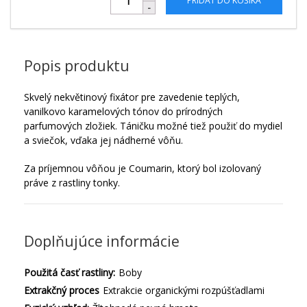
PRIDAŤ DO KOŠÍKA
Popis produktu
Skvelý nekvětinový fixátor pre zavedenie teplých,
vanilkovo karamelových tónov do prírodných
parfumových zložiek. Táničku možné tiež použiť do mydiel
a sviečok, vďaka jej nádherné vôňu.
Za príjemnou vôňou je Coumarin, ktorý bol izolovaný
práve z rastliny tonky.
Doplňujúce informácie
Použitá časť rastliny:
Boby
Extrakčný proces
Extrakcie organickými rozpúšťadlami