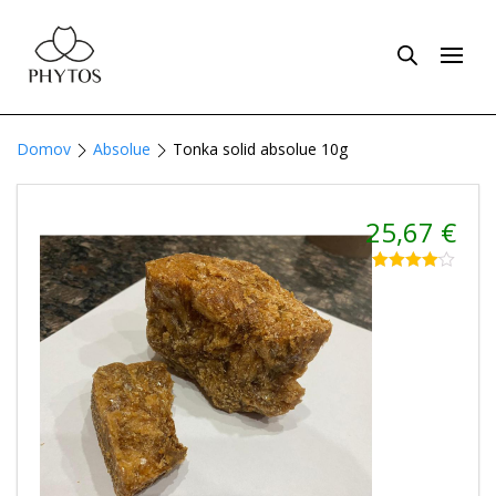
Domov
Absolue
Tonka solid absolue 10g
25,67
€
Hodnotenie
1
4.00
z 5
na základe
zákazníckej
recenzie