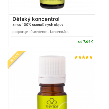
Dětský koncentrol
zmes 100% esenciálnych olejov
podporuje sústredenie a koncentráciu
od
7,04
€
IBA U NÁS
Hodnotenie
4.67
z 5