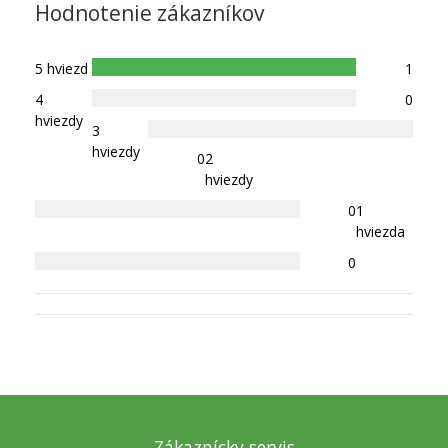
Hodnotenie zákazníkov
5 hviezd
1
4
0
hviezdy
3
hviezdy
0
2
hviezdy
0
1
hviezda
0
Zákaznícky servis