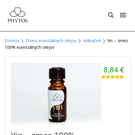
Domov
Zmesi esenciálnych olejov
Indikačné
Yin – zmes
100% esenciálných olejov
8,84
€
Hodnotenie
1
5.00
z 5 na
základe
zákazníckej
recenzie