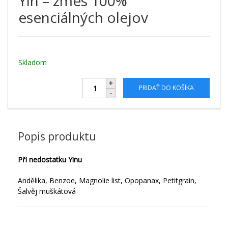
Yin – zmes 100%
esenciálných olejov
Skladom
PRIDAŤ DO KOŠÍKA
Popis produktu
Při nedostatku Yinu
Andělika, Benzoe, Magnolie list, Opopanax, Petitgrain,
Šalvěj muškátová