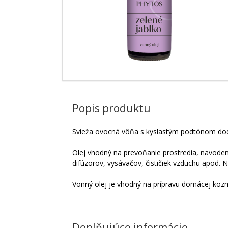
Popis produktu
Svieža ovocná vôňa s kyslastým podtónom dod
Olej vhodný na prevoňanie prostredia, navode
difúzorov, vysávačov, čističiek vzduchu apod. 
Vonný olej je vhodný na prípravu domácej kozm
Doplňujúce informácie