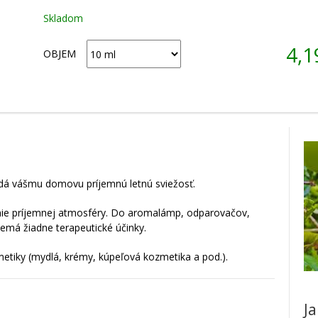
Skladom
4,
OBJEM
á vášmu domovu príjemnú letnú sviežosť.
nie príjemnej atmosféry. Do aromalámp, odparovačov,
Nemá žiadne terapeutické účinky.
etiky (mydlá, krémy, kúpeľová kozmetika a pod.).
J