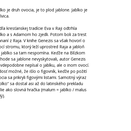
lko je druh ovocia, je to plod jablone. Jablko je
vica.
ľa kresťanskej tradície Eva v Raji odtrhla
lko a s Adamom ho zjedli. Potom boli za trest
naní z Raja. V knihe Genezis sa však hovorí o
cí stromu, ktorý leží uprostred Raja a jabloň
i jablko sa tam nespomína. Keďže na Blízkom
chode sa jablone nevyskytovali, autor Genezis
vdepodobne nepísal o jablku, ale o inom ovocí.
dosť možné, že išlo o figovník, keďže po požití
cia sa prikryli figovými listami. Samotný výraz
blko“ sa dostal asi až do latinského prekladu
lie ako slovná hračka (malum = jablko / malus
lý).