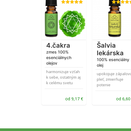
Hodnotenie
Hodnotenie
5.00
z 5
5.00
z 5
4.čakra
Šalvia
lekárska
zmes 100%
esenciálnych
100% esenciálny
olejov
olej
harmonizuje vzťah
upokojuje zápalov
k sebe, ostatným aj
pleť, zmierňuje
k celému svetu
potenie
od
9,17
€
od
6,6