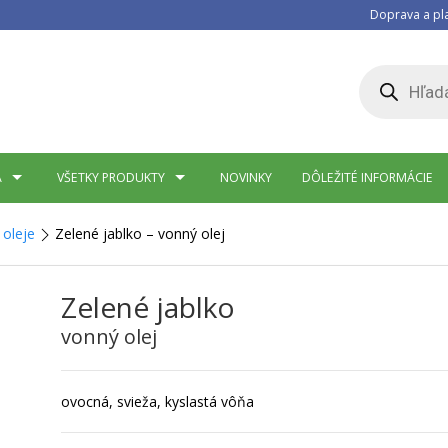
Doprava a pl
Products
search
A
VŠETKY PRODUKTY
NOVINKY
DÔLEŽITÉ INFORMÁCIE
oleje
Zelené jablko – vonný olej
Zelené jablko
vonný olej
ovocná, svieža, kyslastá vôňa