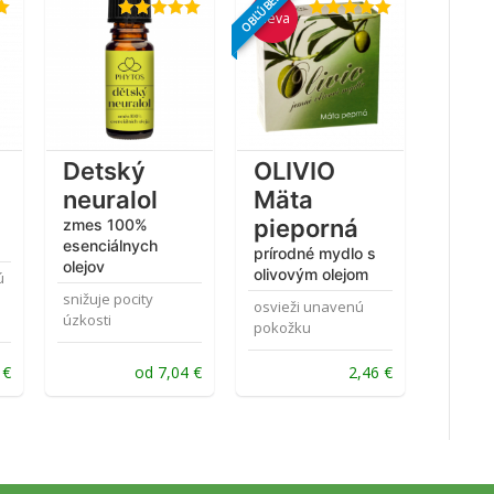
OBĽÚBENÉ
Sleva
Hodnotenie
Hodnotenie
5.00
z 5
5.00
z 5
Detský
OLIVIO
neuralol
Mäta
pieporná
zmes 100%
esenciálnych
prírodné mydlo s
olejov
olivovým olejom
ú
snižuje pocity
osvieži unavenú
úzkosti
pokožku
Pôvodná
Aktuálna
0
€
od
7,04
€
2,46
€
cena
cena
bola:
je:
3,22 €.
2,46 €.