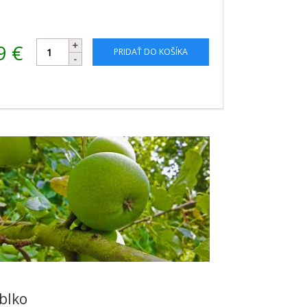
19
€
PRIDAŤ DO KOŠÍKA
ablko