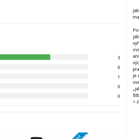
Jab
mal
Pod
jab
vyh
ovo
an
3
vý
0
pra
Je 
1
ovo
0
„ja
Bib
0
= z