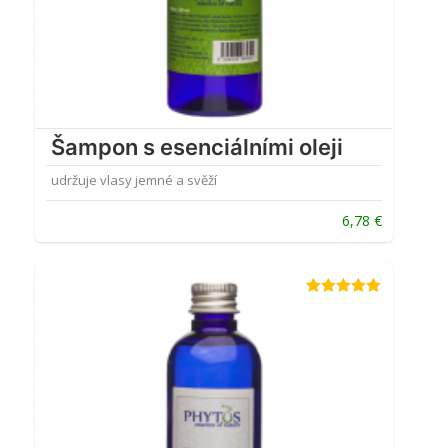
Šampon s esenciálními oleji
udržuje vlasy jemné a svěží
6,78
€
Hodnotenie
5.00
z 5