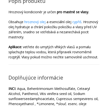
Popis produktu
Hroznový kondicionér je určen
pro mastné se vlasy.
Obsahuje
hroznový olej
a esenciální olej
cypřiš
. Hroznový
olej hydratuje a chrání pokožku pokožku a vlasy před UV
zářením, snadno se vstřebává a nezanechává pocit
mastnoty.
Aplikace:
vetřete do umytých vlhkých vlasů a pomalu
splachujte teplou vodou, která přípravek rovnoměrně
rozptýlí. Vlasy pokud možno nechte samovolně uschnout.
Doplňujúce informácie
INCI:
Aqua, Behentrimonium Methosulfate, Cetearyl
Alcohol, Panthenol, Vitis vinifera seed oil, Sodium
sunflowerseedamphoacetate, Cupressus sempevirens oil,
Phenoxyethanol , *Limonene, *slouč. esenc. oleje