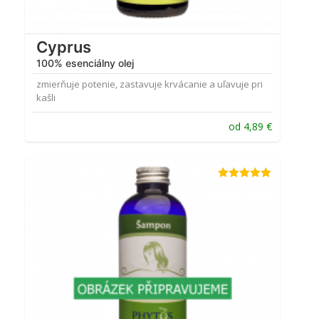
Cyprus
100% esenciálny olej
zmierňuje potenie, zastavuje krvácanie a uľavuje pri
kašli
od
4,89
€
Hodnotenie
5.00
z 5