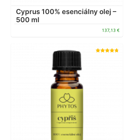
Cyprus 100% esenciálny olej –
500 ml
137,13
€
Hodnotenie
4.67
z 5