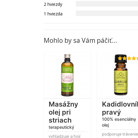
2 hviezdy
1 hviezda
Mohlo by sa Vám páčiť...
Hodnotenie
4.81
z 5
Masážny
Kadidlovní
olej pri
pravý
striach
100% esenciálny
olej
terapeutický
podporuje trávenie
vyhladzuje a hojí