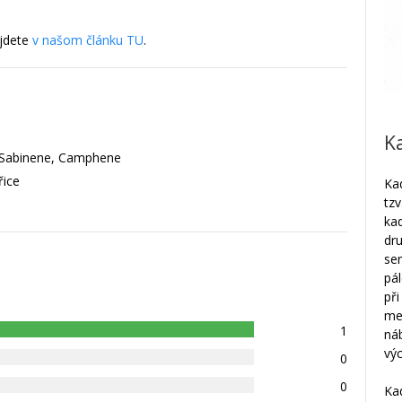
ájdete
v našom článku TU
.
K
 Sabinene, Camphene
řice
Kad
tzv
kad
dru
ser
pá
př
med
1
ná
výc
0
0
Kad