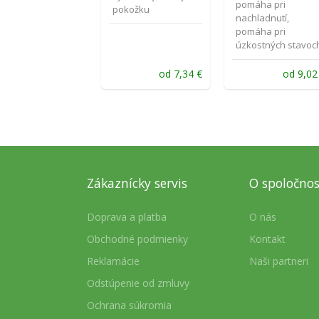
pomáha pri
pokožku
nachladnutí,
pomáha pri
úzkostných stavoc
od
7,34
€
od
9,0
Zákaznícky servis
O spoločnos
Doprava a platba
O nás
Obchodné podmienky
Kontakt
Reklamácie
Naši partneri
Odstúpenie od zmluvy
Ochrana súkromia