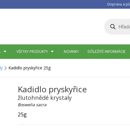
Doprava a pl
Products
search
A
VŠETKY PRODUKTY
NOVINKY
DÔLEŽITÉ INFORMÁCIE
ly
Kadidlo pryskyřice 25g
Kadidlo pryskyřice
žlutohnědé krystaly
Boswelia sacra
25g