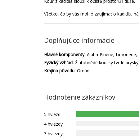
Kouř z kadidla slouží k očistě prostorů i duše.
Všetko, čo by vás mohlo zaujímať o kadidlu, n
Doplňujúce informácie
Hlavné komponenty:
Alpha-Pinene, Limonene,
Fyzický vzhľad:
Žlutohnědé kousky tvrdé prysky
Krajina pôvodu:
Omán
Hodnotenie zákazníkov
5 hviezd
4 hviezdy
3 hviezdy