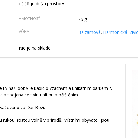
očišťuje duši i prostory
HMOTNOSŤ
25 g
VÔŇA
Balzamová
,
Harmonická
,
Živi
Nie je na sklade
le i v naší době je kadidlo vzácným a unikátním dárkem. V
la spojena se spiritualitou a očištěním.
ovažováno za Dar Boží.
rukou, rostou volně v přírodě. Místními obyvateli jsou