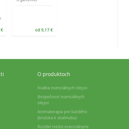
h
2
€
od
9,17
€
ti
O produktoch
Kvalita esenciálnych olejov
Bezpečnosť esenciálnych
olejov
Aromaterapia pre každého
(brožúra k stiahnutiu)
Rozdiel medzi esenciálnymi