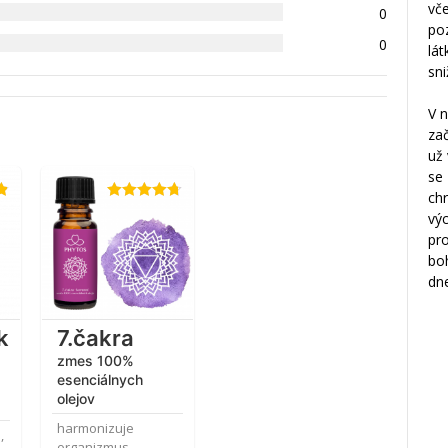
vč
0
poz
0
lát
sni
V n
zač
už
se 
ch
Hodnotenie
výc
4.67
z 5
pr
bo
dn
k
7.čakra
zmes 100%
esenciálnych
olejov
harmonizuje
,
organizmus