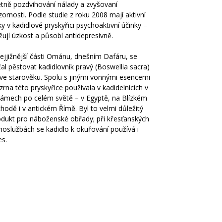
etně pozdvihování nálady a zvyšovaní
ornosti. Podle studie z roku 2008 mají aktivní
ky v kadidlové pryskyřici psychoaktivní účinky –
žují úzkost a působí antidepresivně.
ejjižnější části Ománu, dnešním Dafáru, se
al pěstovat kadidlovník pravý (Boswellia sacra)
 ve starověku. Spolu s jinými vonnými esencemi
zrna této pryskyřice používala v kadidelnicích v
rámech po celém světě – v Egyptě, na Blízkém
hodě i v antickém Římě. Byl to velmi důležitý
odukt pro náboženské obřady; při křesťanských
hoslužbách se kadidlo k okuřování používá i
es.