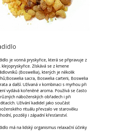
adidlo
idlo je vonná pryskyřice, která se připravuje z
. klejopryskyřice. Získává se z kmene
idlovníků (Boswellia), kterých je několik
hů;Boswelia sacra, Boswelia carterii, Boswelia
rata a další. Užívaná v kombinaci s myrhou při
lení vydává kořeněné aroma. Používá se často
i různých náboženských obřadech i při
itacích. Užívání kadidel jako součást
boženského rituálu převzalo ve starověku
hodní, později i západní křesťanství.
idlo má na lidský organismus relaxační účinky