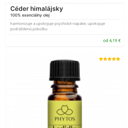
Céder himalájsky
100% esenciálny olej
harmonizuje a upokojuje psychické napätie, upokojuje
podráždenú pokožku
od
4,19
€
Hodnotenie
4.88
z 5