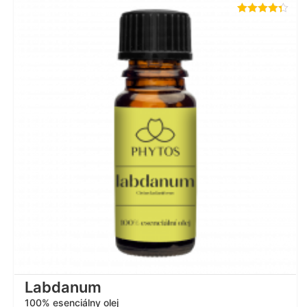
Hodnotenie
4.30
z 5
Labdanum
100% esenciálny olej