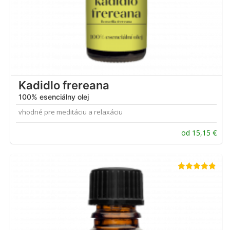
Kadidlo frereana
100% esenciálny olej
vhodné pre meditáciu a relaxáciu
od
15,15
€
Hodnotenie
4.81
z 5