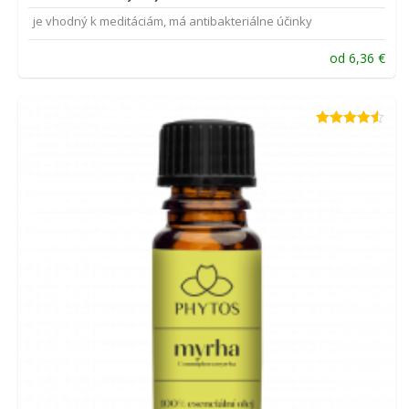
je vhodný k meditáciám, má antibakteriálne účinky
od
6,36
€
Hodnotenie
4.50
z 5