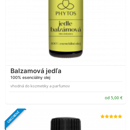
Balzamová jedľa
100% esenciálny olej
vhodná do kozmetiky a parfumov
od
5,00
€
OBĽÚBENÉ
Hodnotenie
5.00
z 5