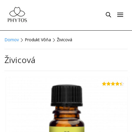
Domov
Produkt Vôňa
Živicová
Živicová
Hodnotenie
4.33
z 5