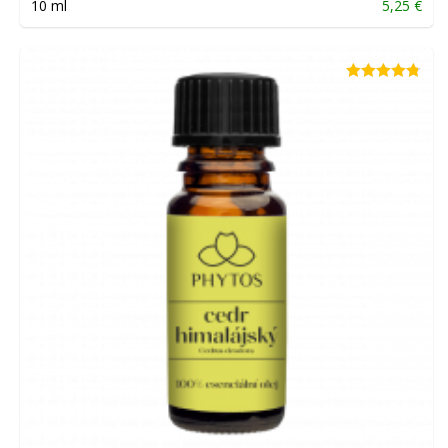
10 ml
5,25
€
Hodnotenie
4.76
z 5