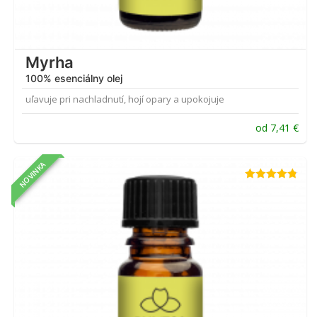
Myrha
100% esenciálny olej
uľavuje pri nachladnutí, hojí opary a upokojuje
od
7,41
€
NOVINKA
Hodnotenie
4.71
z 5