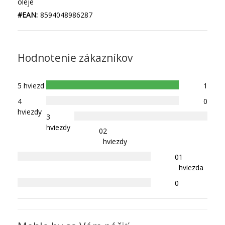
oleje
#EAN:
8594048986287
Hodnotenie zákazníkov
5 hviezd
1
4
0
hviezdy
3
hviezdy
0
2
hviezdy
0
1
hviezda
0