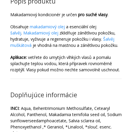
Popis produktu
Makadamiový kondicionér je určen
pro suché vlasy
.
Obsahuje
makadamiový olej
a esenciální olej
šalvěj
.
Makadamiový olej
zklidňuje zánětlivou pokožku,
hydratuje, vyživuje a regeneruje pokožku i vlasy.
Šalvěj
muškátová
je vhodná na mastnou a zánětlivou pokožku.
Aplikace:
vetřete do umytých vlhkých vlasů a pomalu
splachujte teplou vodou, která přípravek rovnoměrně
rozptýlí. Vlasy pokud možno nechte samovolně uschnout.
Doplňujúce informácie
INCI:
Aqua, Behentrimonium Methosulfate, Cetearyl
Alcohol, Panthenol, Makadamia ternifolia seed oil, Sodium
sunflowerseedamphoacetate, Salvia sclarea oil,
Phenoxyethanol ,* Geraniol, *Linalool, *slouč. esenc.