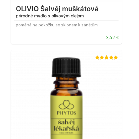
OLIVIO Šalvěj muškátová
prírodné mydlo s olivovým olejom
pomáhá na pokožku se sklonem k zánětům
3,52
€
Hodnotenie
5.00
z 5