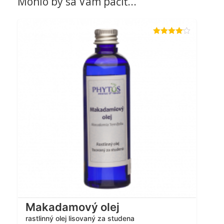
Mohlo by sa Vám páčiť...
Hodnotenie
4.00
z 5
Makadamový olej
rastlinný olej lisovaný za studena