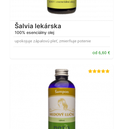
Šalvia lekárska
100% esenciálny olej
upokojuje zápalovú pleť, zmierňuje potenie
od
6,60
€
Hodnotenie
5.00
z 5