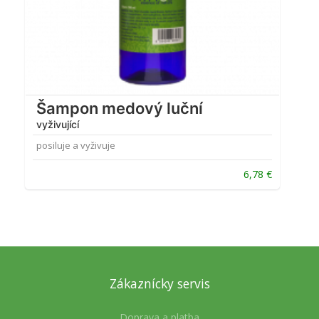
Šampon medový luční
vyživující
posiluje a vyživuje
6,78
€
Zákaznícky servis
Doprava a platba