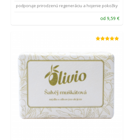
podporuje prirodzenú regeneráciu a hojenie pokožky
od
9,59
€
Hodnotenie
5.00
z 5