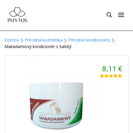
Domov
Prírodná kozmetika
Prírodné kondicionéry
Makadamiový kondicionér s šalvějí
8,11
€
Hodnotenie
1
5.00
z 5 na
základe
zákazníckej
recenzie