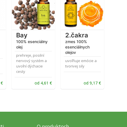
5.00
z 5
5.00
z 5
Bay
2.čakra
100% esenciálny
zmes 100%
olej
esenciálnych
olejov
prehreje, posilní
nervový systém a
uvoľňuje emócie a
uvoľní dýchacie
tvorivej sily
cesty
4
€
od
4,61
€
od
9,17
€
ti
O produktoch