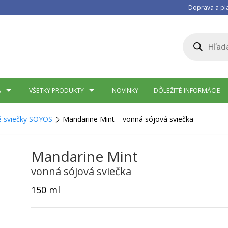
Doprava a pl
Products
search
A
VŠETKY PRODUKTY
NOVINKY
DÔLEŽITÉ INFORMÁCIE
é sviečky SOYOS
Mandarine Mint – vonná sójová sviečka
Mandarine Mint
vonná sójová sviečka
150 ml