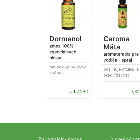
4.67
z 5
Dormanol
Caroma
Mäta
zmes 100%
esenciálnych
aromaterapia pre
olejov
vodiča - spraj
navodzuje pokojný
posilňuje intuíciu a
spánok
predvídavosť
od
7,59
€
7,8
Zákaznícky servis
O spoločnos