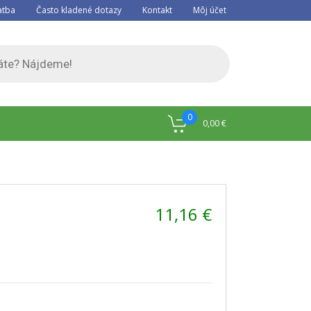
atba
Často kladené dotazy
Kontakt
Môj účet
0
0,00
€
11,16
€