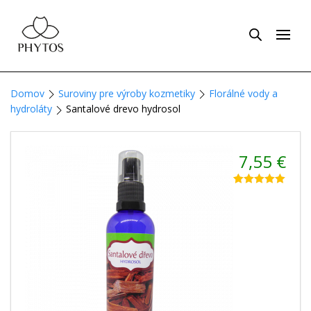
Domov
Suroviny pre výroby kozmetiky
Florálné vody a
hydroláty
Santalové drevo hydrosol
7,55
€
Hodnotenie
1
5.00
z 5 na
základe
zákazníckej
recenzie