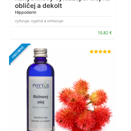
obličej a dekolt
Hippoderm
vyživuje, vypíná a omlazuje
10,82
€
OBĽÚBENÉ
Hodnotenie
5.00
z 5