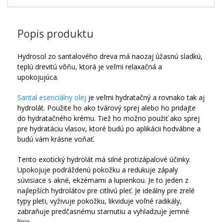
Popis produktu
Hydrosol zo santalového dreva má naozaj úžasnú sladkú,
teplú drevitú vôňu, ktorá je veľmi relaxačná a
upokojujúca.
Santal esenciálny olej
je veľmi hydratačný a rovnako tak aj
hydrolát. Použite ho ako tvárový sprej alebo ho pridajte
do hydratačného krému. Tiež ho možno použiť ako sprej
pre hydratáciu vlasov, ktoré budú po aplikácii hodvábne a
budú vám krásne voňať.
Tento exotický hydrolát má silné protizápalové účinky.
Upokojuje podráždenú pokožku a redukuje zápaly
súvisiace s akné, ekzémami a lupienkou. Je to jeden z
najlepších hydrolátov pre citlivú pleť. Je ideálny pre zrelé
typy pleti, vyživuje pokožku, likviduje voľné radikály,
zabraňuje predčasnému starnutiu a vyhladzuje jemné
línie.