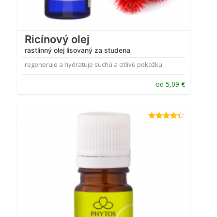
Ricínový olej
rastlinný olej lisovaný za studena
regeneruje a hydratuje suchú a citlivú pokožku
od
5,09
€
Hodnotenie
4.33
z 5