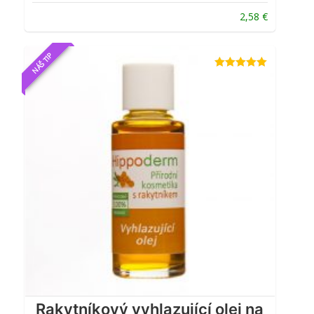
2,58
€
NÁŠ TIP
Hodnotenie
5.00
z 5
Rakytníkový vyhlazující olej na