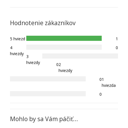
Hodnotenie zákazníkov
5 hviezd
1
4
0
hviezdy
3
hviezdy
0
2
hviezdy
0
1
hviezda
0
Mohlo by sa Vám páčiť...