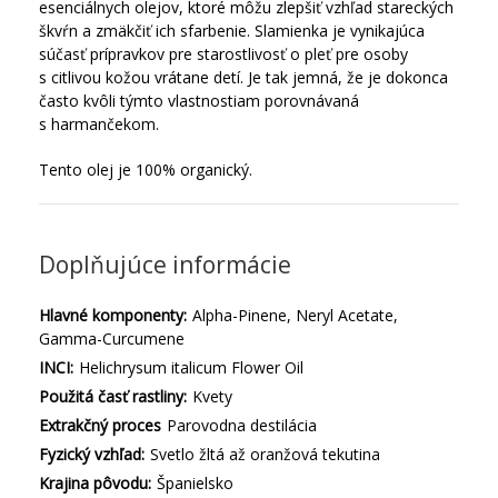
esenciálnych olejov, ktoré môžu zlepšiť vzhľad stareckých
škvŕn a zmäkčiť ich sfarbenie. Slamienka je vynikajúca
súčasť prípravkov pre starostlivosť o pleť pre osoby
s citlivou kožou vrátane detí. Je tak jemná, že je dokonca
často kvôli týmto vlastnostiam porovnávaná
s harmančekom.
Tento olej je 100% organický.
Doplňujúce informácie
Hlavné komponenty:
Alpha-Pinene, Neryl Acetate,
Gamma-Curcumene
INCI:
Helichrysum italicum Flower Oil
Použitá časť rastliny:
Kvety
Extrakčný proces
Parovodna destilácia
Fyzický vzhľad:
Svetlo žltá až oranžová tekutina
Krajina pôvodu:
Španielsko