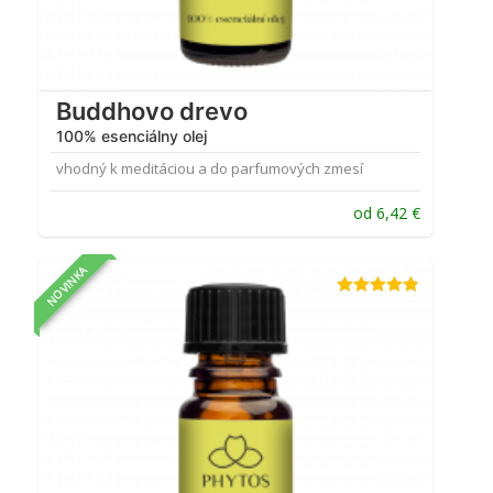
Buddhovo drevo
100% esenciálny olej
vhodný k meditáciou a do parfumových zmesí
od
6,42
€
NOVINKA
Hodnotenie
4.80
z 5