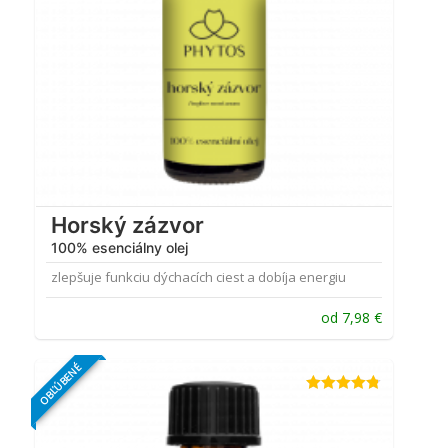
Horský zázvor
100% esenciálny olej
zlepšuje funkciu dýchacích ciest a dobíja energiu
od
7,98
€
OBĽÚBENÉ
Hodnotenie
4.73
z 5