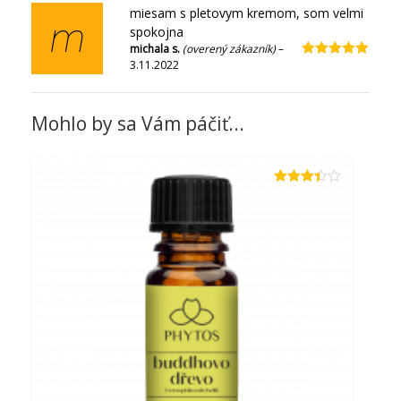
miesam s pletovym kremom, som velmi
m
spokojna
michala s.
(overený zákazník)
–
3.11.2022
Hodnotenie
5
z 5
Mohlo by sa Vám páčiť...
Hodnotenie
3.33
z 5