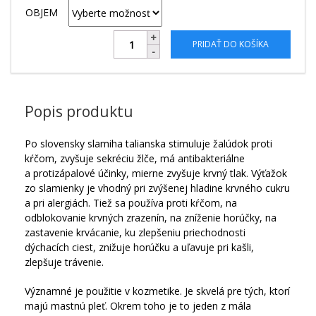
OBJEM
PRIDAŤ DO KOŠÍKA
Popis produktu
Po slovensky slamiha talianska stimuluje žalúdok proti
kŕčom, zvyšuje sekréciu žlče, má antibakteriálne
a protizápalové účinky, mierne zvyšuje krvný tlak. Výťažok
zo slamienky je vhodný pri zvýšenej hladine krvného cukru
a pri alergiách. Tiež sa používa proti kŕčom, na
odblokovanie krvných zrazenín, na zníženie horúčky, na
zastavenie krvácanie, ku zlepšeniu priechodnosti
dýchacích ciest, znižuje horúčku a uľavuje pri kašli,
zlepšuje trávenie.
Významné je použitie v kozmetike. Je skvelá pre tých, ktorí
majú mastnú pleť. Okrem toho je to jeden z mála