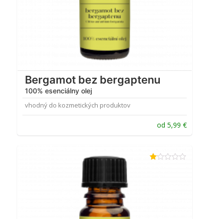
Bergamot bez bergaptenu
100% esenciálny olej
vhodný do kozmetických produktov
od
5,99
€
Hodnotenie
1.00
z
5