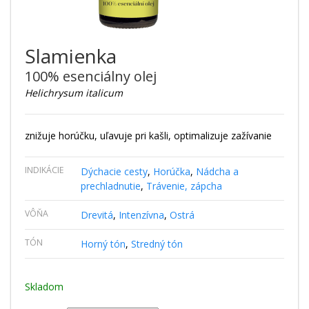
Slamienka
100% esenciálny olej
Helichrysum italicum
znižuje horúčku, uľavuje pri kašli, optimalizuje zažívanie
INDIKÁCIE
Dýchacie cesty
,
Horúčka
,
Nádcha a
prechladnutie
,
Trávenie, zápcha
VÔŇA
Drevitá
,
Intenzívna
,
Ostrá
TÓN
Horný tón
,
Stredný tón
Skladom