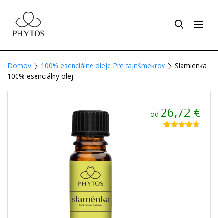
Domov
100% esenciálne oleje Pre fajnšmekrov
Slamienka
100% esenciálny olej
26,72
€
od
Hodnotenie
3
4.67
z 5 na
základe
zákazníckych
recenzií