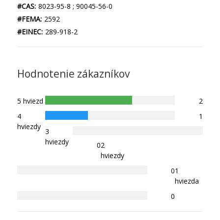
#CAS:
8023-95-8 ; 90045-56-0
#FEMA:
2592
#EINEC:
289-918-2
Hodnotenie zákazníkov
5 hviezd
2
4
1
hviezdy
3
hviezdy
0
2
hviezdy
0
1
hviezda
0