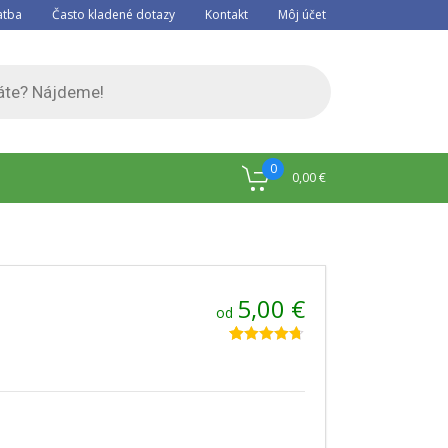
atba
Často kladené dotazy
Kontakt
Môj účet
0
0,00
€
5,00
€
od
Hodnotenie
12
4.67
z 5 na
základe
zákazníckych
recenzií