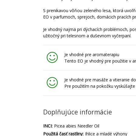
S prenikavou vôňou zeleného lesa, ktorá uvoľňuj
EO v parfumoch, sprejoch, domácich pracích pr
Je vhodný najmä pri dýchacích problémoch, posi
užitočný pri telesnom a duševnom vyčerpaní.
Je vhodné pre aromaterapiu
Tento EO je vhodný pre použitie v a
Je vhodné pre masáže a vtieranie d
Pre použitím na pokožku vyskúšajte 
Doplňujúce informácie
INCI:
Picea abies Needler Oil
Použitá časť rastliny:
Ihlice a mladé výhony