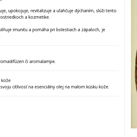
e, upokojuje, revitalizuje a uľahčuje dýchaním, slúži tento
ostriedkoch a kozmetike.
lňuje imunitu a pomáha pri bolestiach a zápaloch, je
romadifúzeri či aromalampe.
o kože
svoju citlivosť na esenciálny olej na malom kúsku kože.