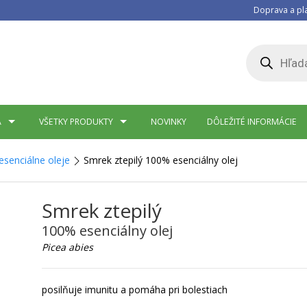
Doprava a pl
Products
search
A
VŠETKY PRODUKTY
NOVINKY
DÔLEŽITÉ INFORMÁCIE
senciálne oleje
Smrek ztepilý 100% esenciálny olej
Smrek ztepilý
100% esenciálny olej
Picea abies
posilňuje imunitu a pomáha pri bolestiach