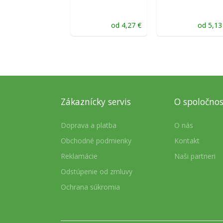
od
4,27
€
od
5,1
Zákaznícky servis
O spoločnos
Doprava a platba
O nás
Obchodné podmienky
Kontakt
Reklamácie
Naši partneri
Odstúpenie od zmluvy
Ochrana súkromia