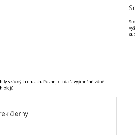
S
Smr
vy
su
ohdy vzácných druzích. Poznejte i další výjimečné vůně
h olejů.
ek čierny