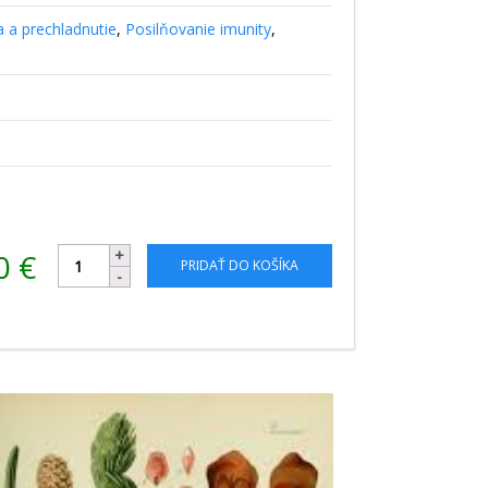
 a prechladnutie
,
Posilňovanie imunity
,
00
€
PRIDAŤ DO KOŠÍKA