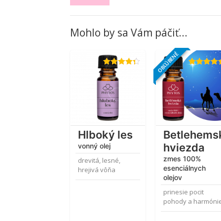
Mohlo by sa Vám páčiť...
OBĽÚBENÉ
Hodnotenie
Hodnotenie
4.33
z 5
4.38
z 5
Hlboký les
Betlehems
hviezda
vonný olej
zmes 100%
drevitá, lesné,
esenciálnych
hrejivá vôňa
olejov
prinesie pocit
pohody a harmóni