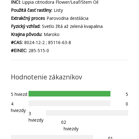
INCI:
Lippia citriodora Flower/Leaf/Stem Oil
Použitá časť rastliny:
Listy
Extrakčný proces
Parovodna destilácia
Fyzický vzhľad:
Svetlo žltá až zelená kvapalina
Krajina pôvodu:
Maroko
#CAS:
8024-12-2 ; 85116-63-8
#EINEC:
285-515-0
Hodnotenie zákazníkov
5 hviezd
5
4
0
hviezdy
3
hviezdy
0
2
hviezdy
0
1