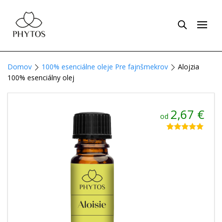
Domov
100% esenciálne oleje Pre fajnšmekrov
Alojzia
100% esenciálny olej
2,67
€
od
Hodnotenie
5
5.00
z 5 na
základe
zákazníckych
recenzií