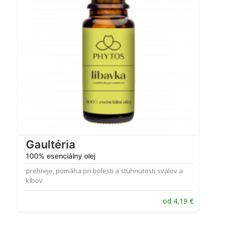
Gaultéria
100% esenciálny olej
prehreje, pomáha pri bolesti a stuhnutosti svalov a
kĺbov
od
4,19
€