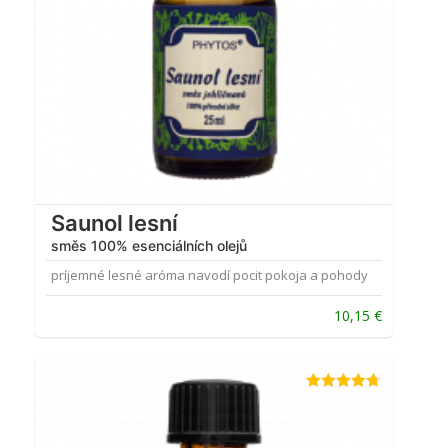
Saunol lesní
směs 100% esenciálních olejů
príjemné lesné aróma navodí pocit pokoja a pohody
10,15
€
Hodnotenie
4.67
z 5