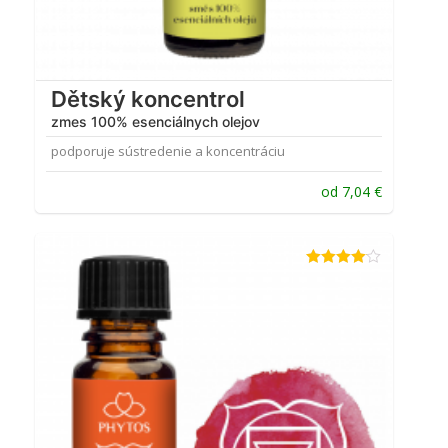
Dětský koncentrol
zmes 100% esenciálnych olejov
podporuje sústredenie a koncentráciu
od
7,04
€
Hodnotenie
4.00
z 5