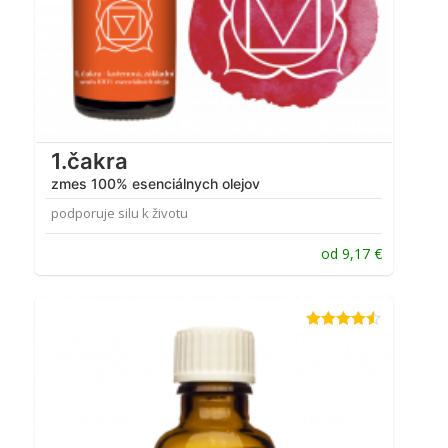
1.čakra
zmes 100% esenciálnych olejov
podporuje silu k životu
od
9,17
€
Hodnotenie
4.50
z 5