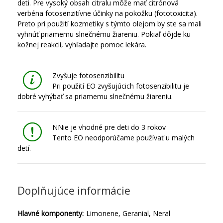
deti. Pre vysoký obsah citralu môže mať citrónová
verbéna fotosenzitívne účinky na pokožku (fototoxicita).
Preto pri použití kozmetiky s týmto olejom by ste sa mali
vyhnúť priamemu slnečnému žiareniu. Pokiaľ dôjde ku
kožnej reakcii, vyhľadajte pomoc lekára.
Zvyšuje fotosenzibilitu
Pri použití EO zvyšujúcich fotosenzibilitu je
dobré vyhýbať sa priamemu slnečnému žiareniu.
NNie je vhodné pre deti do 3 rokov
Tento EO neodporúčame používať u malých
detí.
Doplňujúce informácie
Hlavné komponenty:
Limonene, Geranial, Neral