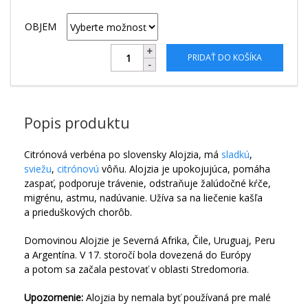
OBJEM
PRIDAŤ DO KOŠÍKA
Popis produktu
Citrónová verbéna po slovensky Alojzia, má
sladkú
,
sviežu
,
citrónovú
vôňu. Alojzia je upokojujúca, pomáha
zaspať, podporuje trávenie, odstraňuje žalúdočné kŕče,
migrénu, astmu, nadúvanie. Užíva sa na liečenie kašľa
a prieduškových chorôb.
Domovinou Alojzie je Severná Afrika, Čile, Uruguaj, Peru
a Argentína. V 17. storočí bola dovezená do Európy
a potom sa začala pestovať v oblasti Stredomoria.
Upozornenie:
Alojzia by nemala byť používaná pre malé