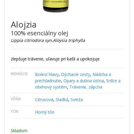
Alojzia
100% esenciálny olej
Lippia citriodora syn.Aloysia triphylla
zlepšuje trávenie, uľavuje pri kašli a upokojuje
INDIKÁCIE
Bolesť hlavy
,
Dýchacie cesty
,
Nádcha a
prechladnutie
,
Opary a dutina ústna
,
Srdce a
obehový systém
,
Trávenie, zápcha
VÔŇA
Citrusová
,
Sladká
,
Svieža
TÓN
Horný tón
Skladom