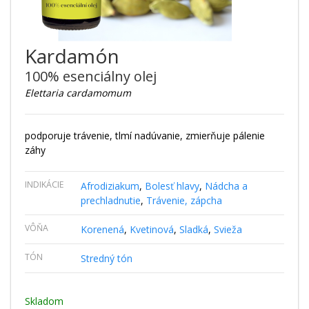
Kardamón
100% esenciálny olej
Elettaria cardamomum
podporuje trávenie, tlmí nadúvanie, zmierňuje pálenie
záhy
INDIKÁCIE
Afrodiziakum
,
Bolesť hlavy
,
Nádcha a
prechladnutie
,
Trávenie, zápcha
VÔŇA
Korenená
,
Kvetinová
,
Sladká
,
Svieža
TÓN
Stredný tón
Skladom