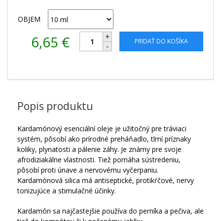
OBJEM
6,65
€
PRIDAŤ DO KOŠÍKA
Popis produktu
Kardamónový esenciální oleje je užitočný pre tráviaci
systém, pôsobí ako prírodné preháňadlo, tlmí príznaky
koliky, plynatosti a pálenie záhy. Je známy pre svoje
afrodiziakálne vlastnosti. Tiež pomáha sústredeniu,
pôsobí proti únave a nervovému vyčerpaniu.
Kardamónová silica má antiseptické, protikŕčové, nervy
tonizujúce a stimulačné účinky.
Kardamón sa najčastejšie používa do perníka a pečiva, ale