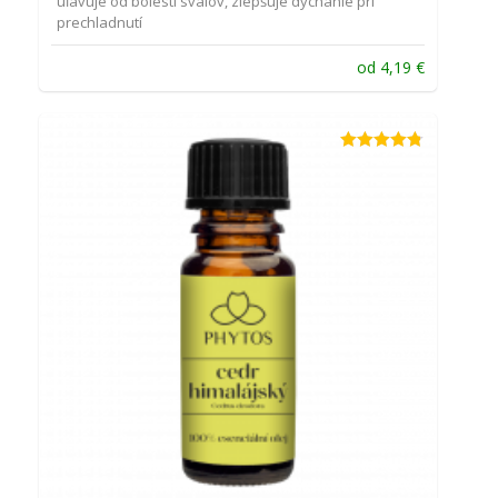
uľavuje od bolesti svalov, zlepšuje dýchanie pri
prechladnutí
od
4,19
€
Hodnotenie
4.76
z 5