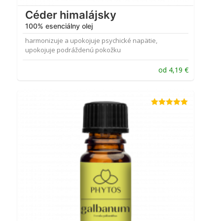
Céder himalájsky
100% esenciálny olej
harmonizuje a upokojuje psychické napätie,
upokojuje podráždenú pokožku
od
4,19
€
Hodnotenie
5.00
z 5