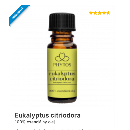
OBĽÚBENÉ
Hodnotenie
4.64
z 5
Eukalyptus citriodora
100% esenciálny olej