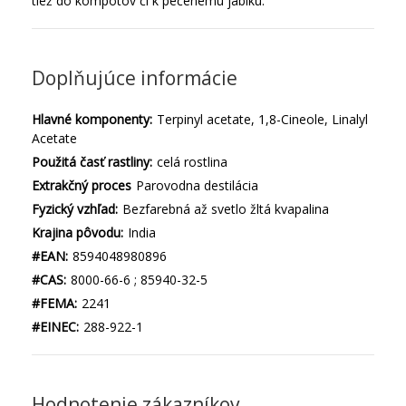
tiež do kompótov či k pečenému jablku.
Doplňujúce informácie
Hlavné komponenty:
Terpinyl acetate, 1,8-Cineole, Linalyl
Acetate
Použitá časť rastliny:
celá rostlina
Extrakčný proces
Parovodna destilácia
Fyzický vzhľad:
Bezfarebná až svetlo žltá kvapalina
Krajina pôvodu:
India
#EAN:
8594048980896
#CAS:
8000-66-6 ; 85940-32-5
#FEMA:
2241
#EINEC:
288-922-1
Hodnotenie zákazníkov