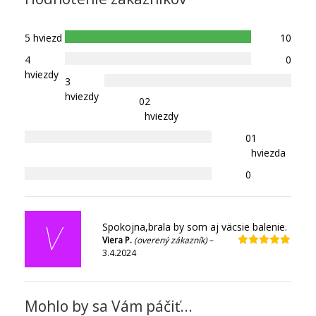
5 hviezd
10
4
0
hviezdy
3
hviezdy
0
2
hviezdy
0
1
hviezda
0
Spokojna,brala by som aj väcsie balenie.
V
Viera P.
(overený zákazník)
–
3.4.2024
Hodnotenie
5
z 5
Mohlo by sa Vám páčiť...