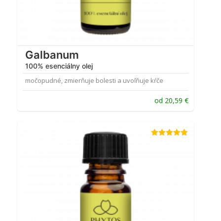
Galbanum
100% esenciálny olej
močopudné, zmierňuje bolesti a uvoľňuje kŕče
od
20,59
€
Hodnotenie
5.00
z 5