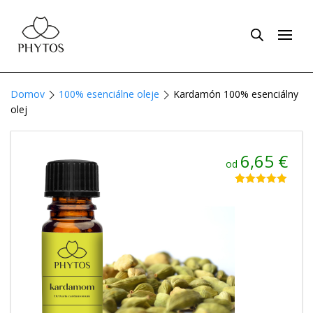
Domov
100% esenciálne oleje
Kardamón 100% esenciálny
olej
6,65
€
od
Hodnotenie
10
5.00
z 5 na
základe
zákazníckych
recenzií