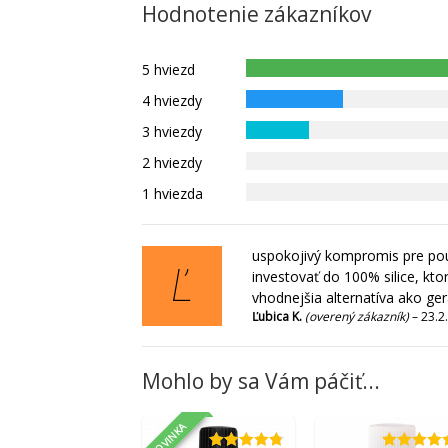
Hodnotenie zákazníkov
5 hviezd
4 hviezdy
3 hviezdy
2 hviezdy
1 hviezda
uspokojivý kompromis pre použ
Ľ
investovať do 100% silice, ktor
vhodnejšia alternatíva ako ge
Ľubica K.
(overený zákazník)
–
23.2
Mohlo by sa Vám páčiť...
NOVINKA