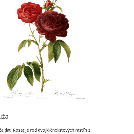
uža
a (lat. Rosa) je rod dvojklíčnolistových rastlín z