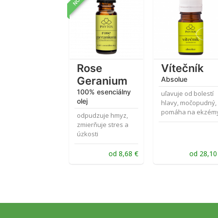
Hodnotenie
Hodnotenie
4.78
z 5
5.00
z 5
Rose
Vítečník
Geranium
Absolue
100% esenciálny
uľavuje od bolestí
olej
hlavy, močopudný,
pomáha na ekzém
odpudzuje hmyz,
zmierňuje stres a
úzkosti
od
8,68
€
od
28,1