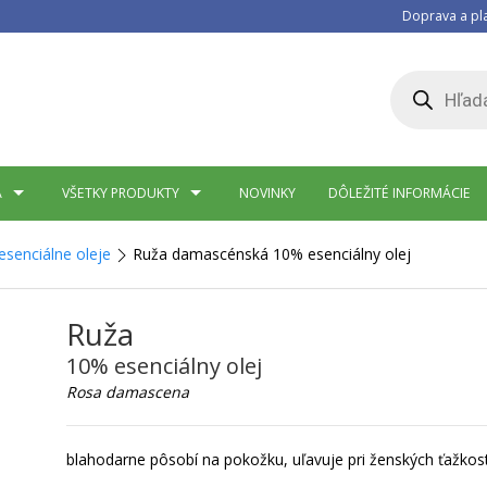
Doprava a pl
Products
search
A
VŠETKY PRODUKTY
NOVINKY
DÔLEŽITÉ INFORMÁCIE
senciálne oleje
Ruža damascénská 10% esenciálny olej
Ruža
10% esenciálny olej
Rosa damascena
blahodarne pôsobí na pokožku, uľavuje pri ženských ťažkos