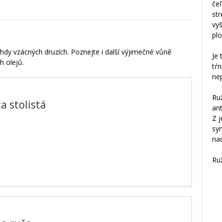
čeľ
st
vyš
pl
ohdy vzácných druzích. Poznejte i další výjimečné vůně
Je
h olejů.
tŕn
nep
Ru
a stolistá
ant
Z j
sy
na
Ru