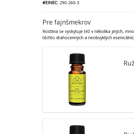
#EINEC:
290-260-3
Pre fajnšmekrov
Rostlina se vyskytuje též v několika jiných, mn
těchto drahocenných a neobvyklých esenicálníc
Ruž