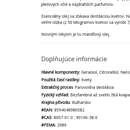
pleťových vôd a najdrahších parfumov.
Esenciálny olej sa získava destiláciou kvetov. 
veľmi nízka (z 50 kilogramov kvetov sa vyrobí 7
Nosným olejom je tu mandľový olej.
Doplňujúce informácie
Hlavné komponenty:
Geraniol, Citronellol, Nero
Použitá časť rastliny:
Kvety
Extrakčný proces
Parovodna destilácia
Fyzický vzhľad:
Bezfarebná až svetlo žltá kvapa
Krajina pôvodu:
Bulharsko
#EAN:
8594048980582
#CAS:
8007-01-0 ; 90106-38-0
#FEMA:
2989