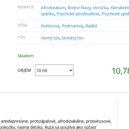
INDIKÁCIE
Afrodiziakum
,
Bolesť hlavy
,
Horúčka
,
Klimaktér
spánku
,
Psychické povzbudenie
,
Psychické upo
VÔŇA
Kvetinová
,
Podmanivá
,
Sladká
TÓN
Horný tón
,
Stredný tón
Skladom
10,
OBJEM
antidepresívne, protizápalové, afrodiziakálne, protivírusové,
y pokožky, najmä detskú. Ruža sa používa ako súčasť