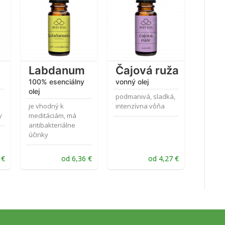
Hodnotenie
Hodnotenie
4.30
z 5
4.60
z 5
Labdanum
Čajová ruža
100% esenciálny
vonný olej
olej
podmanivá, sladká,
je vhodný k
intenzívna vôňa
y
meditáciám, má
antibakteriálne
účinky
0
€
od
6,36
€
od
4,27
€