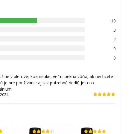
10
3
2
0
0
itie v pleťovej kozmetike, veľmi pekná vôňa, ak nechcete
ú je pre používanie aj tak potrebné riediť, je toto
ránium
.2024
Hodnotenie
5
z 5