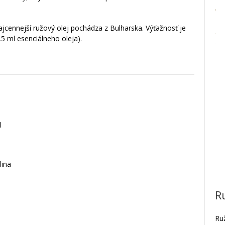
Najcennejší ružový olej pochádza z Bulharska. Výťažnosť je
,5 ml esenciálneho oleja).
l
lina
R
Ruž