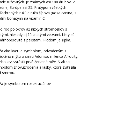
ade ružovitých. Je známych asi 100 druhov, v
rednej Európe asi 25. Pratypom všetkých
ľachtených ruží je ruža šípová (Rosa canina) s
odmi bohatými na vitamín C.
 to rod polokrov až nízkych stromčekov s
itými, niekedy aj žľaznatými vetvami. Listy sú
árnoperovité s palistami. Plodom je šípka.
ža ako kvet je symbolom, odvodeným z
ického mýtu o smrti Adonisa, milenca Afrodity.
eho krvi vyrástli prvé červené ruže. Stali sa
mbolom znovuzrodenia a lásky, ktorá zvíťazila
d smrťou.
ža je symbolom rosekruciánov.