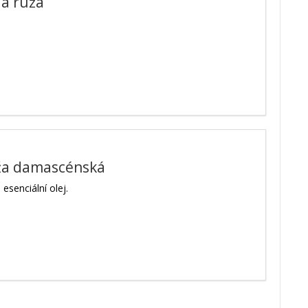
la ruža
ža damascénská
esenciální olej.