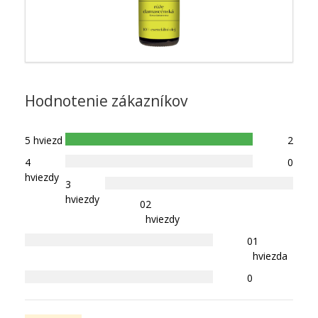
Hodnotenie zákazníkov
5 hviezd
2
4
0
hviezdy
3
hviezdy
0
2
hviezdy
0
1
hviezda
0