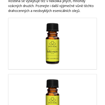
Rostlina se vyskytuje též v několika jiných, mnohdy
vzácných druzích. Poznejte i další výjimečné vůně těchto
drahocenných a neobvyklých esenicálních olejů.