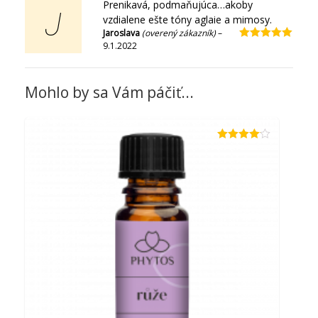
Prenikavá, podmaňujúca…akoby
J
vzdialene ešte tóny aglaie a mimosy.
Jaroslava
(overený zákazník)
–
9.1.2022
Hodnotenie
5
z 5
Mohlo by sa Vám páčiť...
Hodnotenie
4.00
z 5