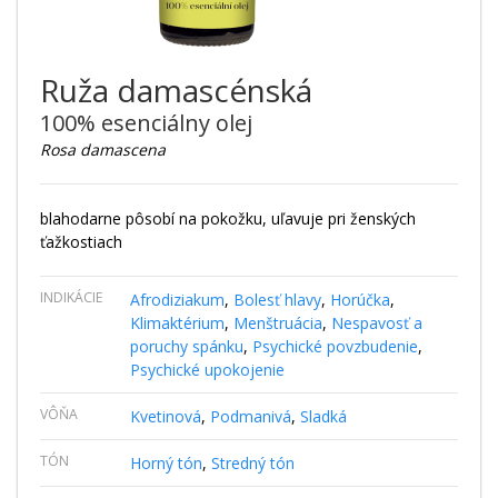
Ruža damascénská
100% esenciálny olej
Rosa damascena
blahodarne pôsobí na pokožku, uľavuje pri ženských
ťažkostiach
INDIKÁCIE
Afrodiziakum
,
Bolesť hlavy
,
Horúčka
,
Klimaktérium
,
Menštruácia
,
Nespavosť a
poruchy spánku
,
Psychické povzbudenie
,
Psychické upokojenie
VÔŇA
Kvetinová
,
Podmanivá
,
Sladká
TÓN
Horný tón
,
Stredný tón